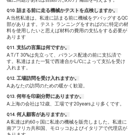
詰まる前に走る機械かテストを点検しますか。
Q10. 
A:当然私達は。私達に詰まる前に機械をデバッグするQC
部があります。テスト ランニングをすればのに特定の材
料を使用したいと思えば材料の費用の支払をする必要が
あります
支払の言葉は何ですか。
Q11. 
A:T/T 30%は先立って、バランス配達の前に支払済で
す。私達はまた一覧で西連合かL/Cによって支払を受け
入れます。
工場訪問を受け入れますか。
Q12. 
A:あなたの訪問のための暖かく歓迎。
何年を印刷分野にありますか。
Q13. 
A:上海の会社は12歳、工場です20yearsより多くです。
何人顧客がありますか。
Q14. 
A:私達は約60ヶ国に私達の機械を販売しました。私達に
南アフリカ共和国、モロッコおよびイタリアで代理店が
あります。