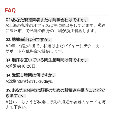
FAQ
Q1:あなた製造業者または商事会社はですか。
A:上海の私達のオフィスは主に輸出をしています。私達
に温州市、で私達の自身の工場が浙江省あります。
機械保証は何ですか。
Q2. 
A:1年。保証の後で、私達はまだバイヤーにテクニカル 
サポートを低料金で提供します。
順序を置いている間生産時間は何ですか。
Q3. 
A:普通約10-20日。
受渡し時間は何ですか。
Q4. 
A:沈殿物の後の15-30days。
あなたの会社は顧客のための船積みを扱うことがで
Q5. 
きますか。
A:はい、ちょうど私達に行先の海港か容器のヤードを与
えて下さい。