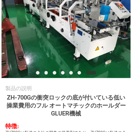
旅
行
品
質
管
理
製品の説明
私
ZH-700Gの衝突ロックの底が付いている低い
達
操業費用のフル オートマチックのホールダー
GLUER機械
に
連
特徴: