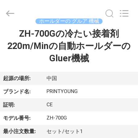
Copyright
©
2015
-
2026
ホールダーの グルア 機械
Shanghai
Printyoung
ZH-700Gの冷たい接着剤
家
International
Industry
Co.,Ltd.
220m/Minの自動ホールダーの
All
Rights
Reserved.
プ
Gluer機械
ロ
ダ
起源の場所:
中国
ク
PRINTYOUNG
ブランド名:
ト
CE
証明:
ZH-700G
モデル番号:
ビ
最小注文数量:
セット/セット1