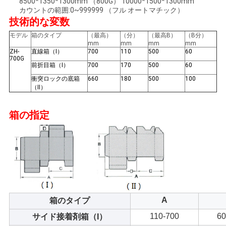
し
8500*1350*1300mm （800G） 10000*1500*1300mm
カウントの範囲:0~999999 （フル オートマチック）
な
技術的な変数
モデル
箱のタイプ
（最高）
（分）
（最高B）
（B分）
さ
mm
mm
mm
mm
ZH-
直線箱（I）
700
110
500
60
い
700G
前折目箱（I）
700
170
500
60
衝突ロックの底箱
660
180
500
100
（II）
地
箱の指定
図
PRIVACY
POLICY
A
箱のタイプ
110-700
60
サイド接着剤箱（I）