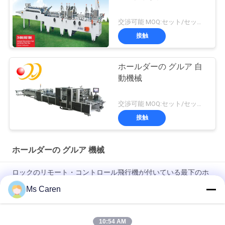
交渉可能 MOQ:セット/セット1
接触
ホールダーの グルア 自
動機械
交渉可能 MOQ:セット/セット1
接触
ホールダーの グルア 機械
ロックのリモート・コントロール飛行機が付いている最下のホ
ールダーのGluer機械を0-220m/分衝突して下さい
Ms Caren
PRYA-700小型箱のホールダーのGluer機械F/Eフルート波形箱の
ホールダーGluer
10:54 AM