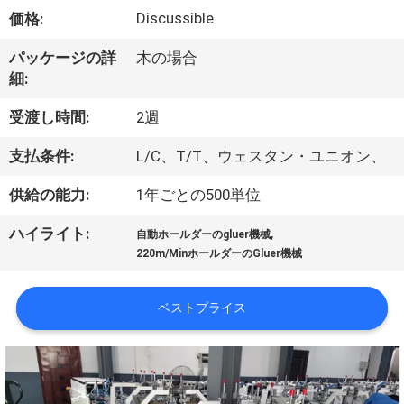
デ
Discussible
価格:
オ
パッケージの詳
木の場合
細:
私
受渡し時間:
2週
達
支払条件:
L/C、T/T、ウェスタン・ユニオン、
に
供給の能力:
1年ごとの500単位
つ
,
ハイライト:
い
自動ホールダーのgluer機械
220m/MinホールダーのGluer機械
て
ベストプライス
工
場