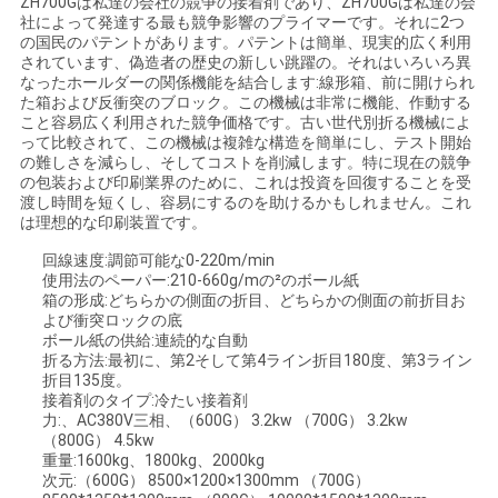
ZH700Gは私達の会社の競争の接着剤であり、ZH700Gは私達の会
絡
社によって発達する最も競争影響のプライマーです。それに2つ
の国民のパテントがあります。パテントは簡単、現実的広く利用
し
されています、偽造者の歴史の新しい跳躍の。それはいろいろ異
なったホールダーの関係機能を結合します:線形箱、前に開けられ
た箱および反衝突のブロック。この機械は非常に機能、作動する
な
こと容易広く利用された競争価格です。古い世代別折る機械によ
って比較されて、この機械は複雑な構造を簡単にし、テスト開始
さ
の難しさを減らし、そしてコストを削減します。特に現在の競争
の包装および印刷業界のために、これは投資を回復することを受
い
渡し時間を短くし、容易にするのを助けるかもしれません。これ
は理想的な印刷装置です。
回線速度:調節可能な0-220m/min
引
使用法のペーパー:210-660g/mの²のボール紙
箱の形成:どちらかの側面の折目、どちらかの側面の前折目お
用
よび衝突ロックの底
ボール紙の供給:連続的な自動
折る方法:最初に、第2そして第4ライン折目180度、第3ライン
を
折目135度。
接着剤のタイプ:冷たい接着剤
要
力:、AC380V三相、（600G） 3.2kw （700G） 3.2kw
（800G） 4.5kw
求
重量:1600kg、1800kg、2000kg
次元:（600G） 8500×1200×1300mm （700G）