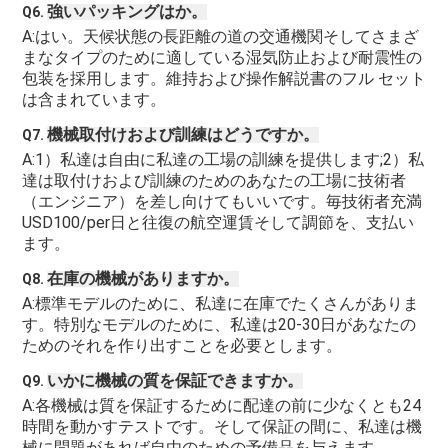
強いパッキングはか。
Q6. 
A:はい。天候状態の長距離の道の交通機関そしてさまざ
まなタイプのために適している湿気防止および耐震性の
包装を採用します。維持および操作解説書のフル セット
は含まれています。
機械取付けおよび訓練はどうですか。
Q7. 
A:1）私達は自由に私達の工場の訓練を提供します;2）私
達は取付けおよび訓練のためのあなたの工場に技術者
（エンジニア）を差し向けてもいいです。毎技術者充満
USD100/per日と往復の航空運賃そして調節を、支払い
ます。
在庫の機械がありますか。
Q8. 
A:標準モデルのために、私達に在庫でたくさんがありま
す。特別なモデルのために、私達は20-30日があなたの
ためのそれを作り出すことを必要とします。
いかに機械の質を保証できますか。
Q9. 
A:各機械は質を保証するために配達の前に少なくとも24
時間を動かすテストです。そして保証の間に、私達は機
械に問題があれば自由のための予備品を与えます。