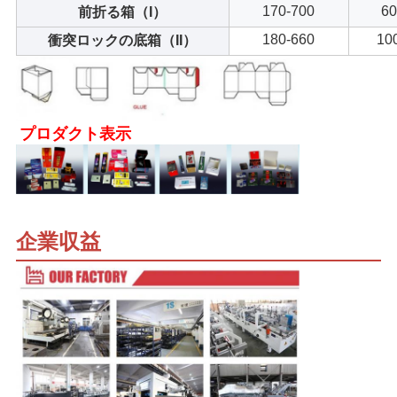
170-700
60
前折る箱（I）
180-660
10
衝突ロックの底箱（II）
プロダクト表示
企業収益