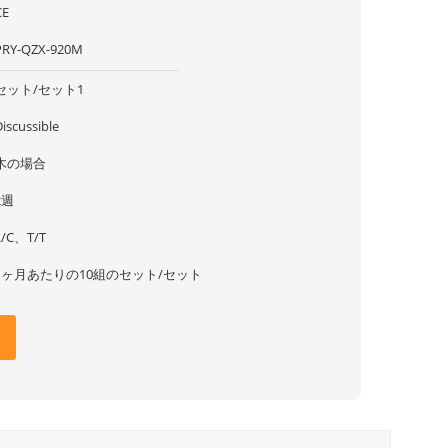
CE
PRY-QZX-920M
セット/セット1
iscussible
木の場合
2週
L/C、T/T
1ヶ月あたりの10組のセット/セット