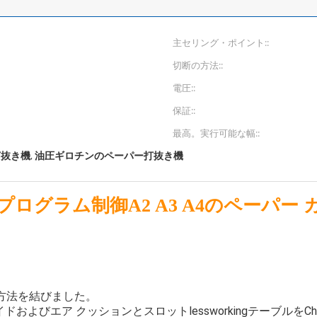
主セリング・ポイント::
切断の方法::
電圧::
保証::
最高。実行可能な幅::
打抜き機
油圧ギロチンのペーパー打抜き機
,
0Mはプログラム制御A2 A3 A4のペーパ
方法を結びました。
よびエア クッションとスロットlessworkingテーブルをC