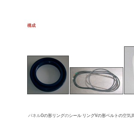
構成
パネル
Oの形リング
の
シール リング
Vの形ベルトの
空気