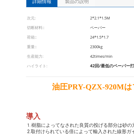
詳細情報
製品の説明
次元:
2*2.1*1.5M
切断材料::
ペーパー
荷箱::
24*1.5*1.7
重量::
2300kg
生産能力:
42times/min
42回/最低のペーパー
ハイライト:
油圧PRY-QZX-92
導入
樹脂によってなされた良質の投げる部分は砂の
1. 
2.取付けられている倍によって輸入された線形ガイドお