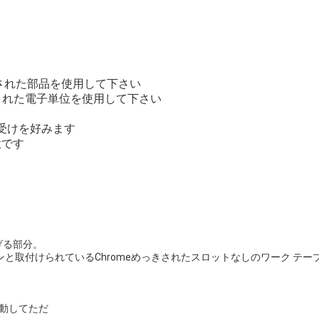
入された部品を使用して下さい
輸入された電子単位を使用して下さい
軸受けを好みます
意です
げる部分。
と取付けられているChromeめっきされたスロットなしのワーク テー
作動してただ