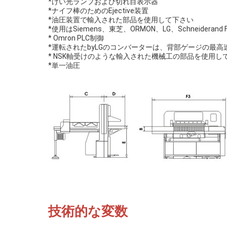
*けい光ランプおよび切れ目表示器
*ナイフ棒のためのEjective装置
*油圧装置で輸入された部品を使用して下さい
*使用はSiemens、東芝、ORMON、LG、Schneider
* Omron PLC制御
*運転されたbyLGのコンバーターは、背部ゲージの最高速
* NSK軸受けのような輸入された機械工の部品を使用し
*単一油圧
技術的な変数