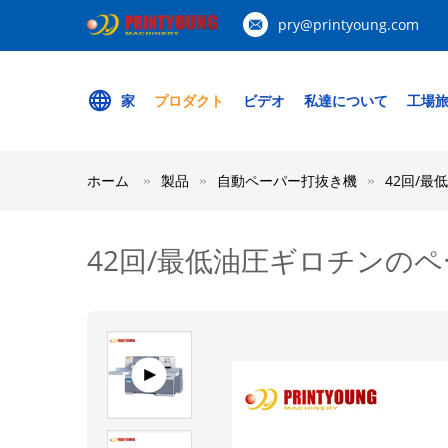
pry@printyoung.com
家
プロダクト
ビデオ
私達について
工場
ホーム
製品
自動ペーパー打抜き機
42回/
42回/最低油圧ギロチンの