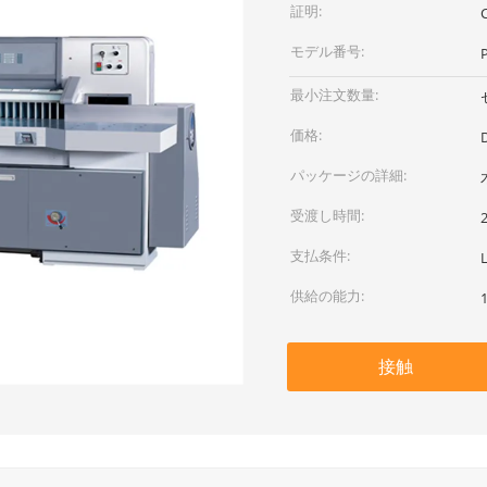
証明:
モデル番号:
最小注文数量:
価格:
D
パッケージの詳細:
受渡し時間:
支払条件:
供給の能力:
接触