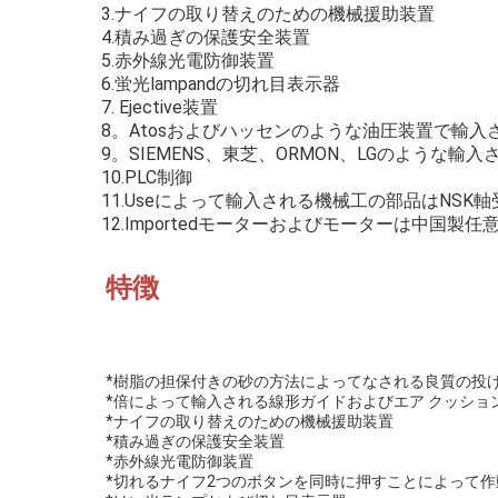
3.ナイフの取り替えのための機械援助装置
4.積み過ぎの保護安全装置
5.赤外線光電防御装置
6.蛍光lampandの切れ目表示器
7. Ejective装置
8。Atosおよびハッセンのような油圧装置で輸
9。SIEMENS、東芝、ORMON、LGのような
10.PLC制御
11.Useによって輸入される機械工の部品はNSK
12.Importedモーターおよびモーターは中国製任
特徴
*樹脂の担保付きの砂の方法によってなされる良質の投
*倍によって輸入される線形ガイドおよびエア クッション
*ナイフの取り替えのための機械援助装置
*積み過ぎの保護安全装置
*赤外線光電防御装置
*切れるナイフ2つのボタンを同時に押すことによって