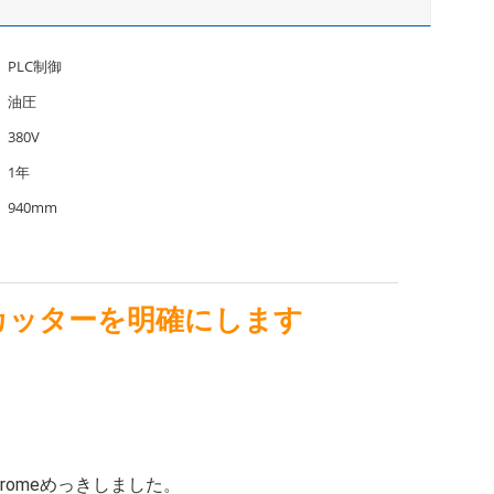
PLC制御
油圧
380V
1年
940mm
ー カッターを明確にします
hromeめっきしました。