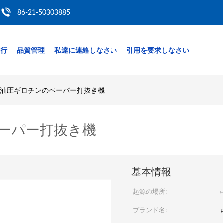
86-21-50303885
旅行
品質管理
私達に連絡しなさい
引用を要求しなさい
最低油圧ギロチンのペーパー打抜き機
ペーパー打抜き機
基本情報
起源の場所:
ブランド名: