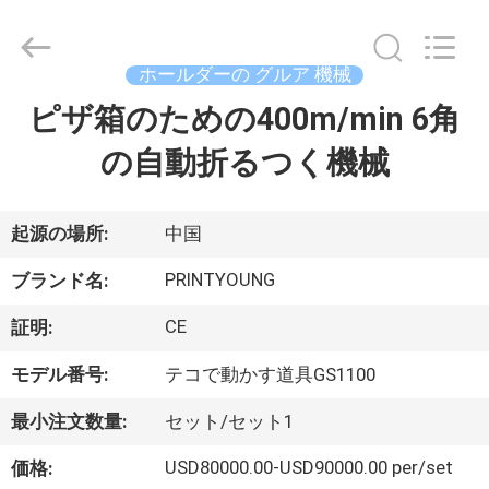
Copyright
©
2015
-
2026
ホールダーの グルア 機械
Shanghai
Printyoung
ピザ箱のための400m/min 6角
家
International
Industry
Co.,Ltd.
の自動折るつく機械
All
Rights
Reserved.
プ
ロ
起源の場所:
中国
ダ
PRINTYOUNG
ブランド名:
ク
CE
証明:
ト
モデル番号:
テコで動かす道具GS1100
最小注文数量:
セット/セット1
ビ
USD80000.00-USD90000.00 per/set
価格: