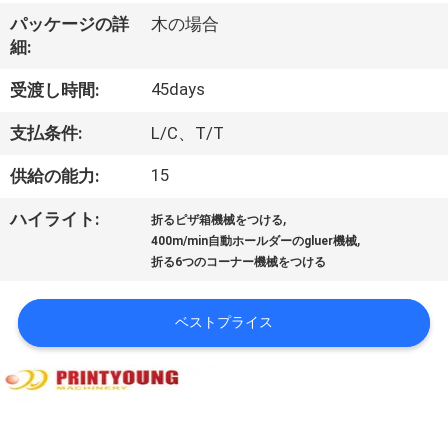
デ
パッケージの詳
木の場合
オ
細:
45days
受渡し時間:
私
支払条件:
L/C、T/T
達
15
供給の能力:
に
,
ハイライト:
つ
折るピザ箱機械をつける
,
400m/min自動ホールダーのgluer機械
い
折る6つのコーナー機械をつける
て
ベストプライス
工
場