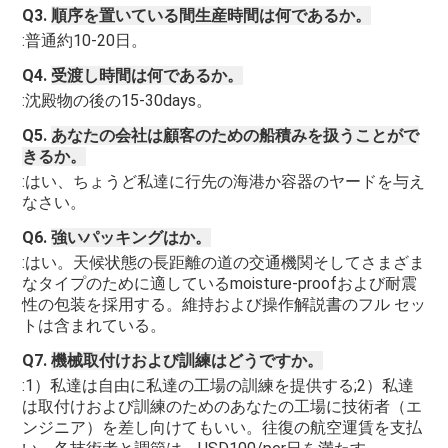
Q3. 
順序を置いている間生産時間は何であるか。
:普通約10-20日。
Q4. 
受渡し時間は何であるか。
:沈殿物の後の15-30days。
Q5. 
あなたの会社は顧客のための船積みを扱うことがで
きるか。
:はい、ちょうど私達に行先の海港か容器のヤードを与え
なさい。
Q6. 
強いパッキングはか。
:はい。天候状態の長距離の道の交通機関そしてさまざま
なタイプのために適しているmoisture-proofおよび耐震
性の包装を採用する。維持および操作解説書のフル セッ
トは含まれている。
Q7. 
機械取付けおよび訓練はどうですか。
:1）私達は自由に私達の工場の訓練を提供する;2）私達
は取付けおよび訓練のためのあなたの工場に技術者（エ
ンジニア）を差し向けてもいい。往復の航空運賃を支払