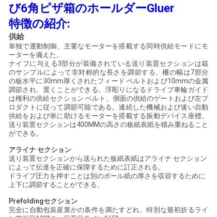
び6角ピザ箱のホールダーGluer
絡
特徴の紹介:
し
供給
な
単独で運動制御、主要なモーターを搭載する同時供給モードにモ
ーターを備えた。
ナイフに与える3部分が装備されている送り装置セクションは箱
さ
のサンプルによって非対称的な長さを調節する。柵の幅は7部分
の板水平に30mm厚くされたフィード ベルトおよび10mmの金属
い
調節され、置くことができる。浮彫りになるドライブ車輪ガイド
は権利の供給セクション ベルト、側面の供給のゲートおよび左プ
ロダクトに従って調節可能である。連続した機械および速い自動
供給をおよび単に助けるモーターを搭載する振動デバイス座標。
引
送り装置セクションは400MMの高さの板紙表紙を積み重ねること
ができる。
用
アライナ セクション
を
送り装置セクションから送られた板紙表紙はアライナ セクション
によって伝達を正確に保障するために訂正される。
ドライブ圧力を押すことは別のボール紙の厚さを収容するために
要
上下に調節することができる。
求
Prefoldingセクション
完全に自動包装産業かの条件を満たすどれ、特別な最初折るライ