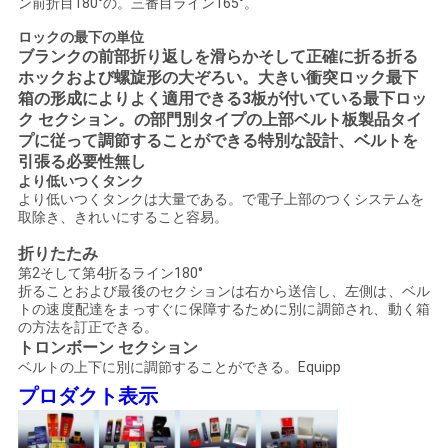
し
ン前折目180°の。三番目ライン165°。
な
ロックの最下の単位
ブランクの前部折り返しを滑らかそして正確に折る折る
ホックおよび螺旋形の大ぞろい。大きい衝突ロック最下
さ
箱の形成によりよく適用できる3板が付いている最下ロッ
い
ク セクション。の部門別タイプの上部ベルト板製品タイ
プに従って調節することができる特別な設計、ベルトを
引張る必要性無し
より低いつくタンク
地
より低いつくタンクは大量である。で電子上部のつくシステムを
取除き、きれいにすること容易。
図
折りたたみ
第2そして第4折るライン180°
折ることおよび最後のセクションは右から送信し、左側は、ベル
PRIVACY
トの速度配達をまっすぐに保障するために別に調節され、動く箱
の方法を訂正できる。
POLICY
トロンボーン セクション
ベルトの上下に別に調節することができる。Equipp
プロダクト表示