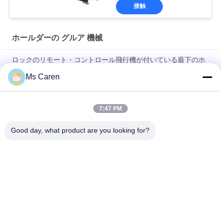
接触
ホールダーの グルア 機械
ロックのリモート・コントロール飛行機が付いている最下のホ
ールダーのGluer機械を0-220m/分衝突して下さい
Ms Caren
PRYA-700小型箱のホールダーのGluer機械F/Eフルート波形箱の
ホールダーGluer
7:47 PM
PRY-650I 自動紙箱フォルダーグルアー機
Good day, what product are you looking for?
人気カテゴリ
すべて
ホールダーの グル
フィルムの薄板にな
ア 機械
る機械
フルートの薄板にな
ペーパー型抜き機械
る機械