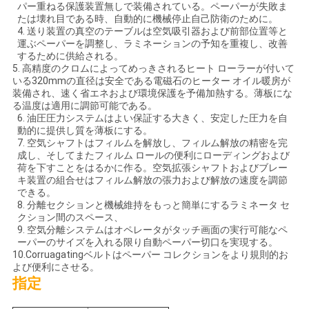
し
パー重ねる保護装置無しで装備されている。ペーパーが失敗ま
たは壊れ目である時、自動的に機械停止自己防衛のために。
な
4. 送り装置の真空のテーブルは空気吸引器および前部位置等と
運ぶペーパーを調整し、ラミネーションの予知を重複し、改善
さ
するために供給される。
5. 高精度のクロムによってめっきされるヒート ローラーが付いて
い
いる320mmの直径は安全である電磁石のヒーター オイル暖房が
装備され、速く省エネおよび環境保護を予備加熱する。薄板にな
る温度は適用に調節可能である。
6. 油圧圧力システムはよい保証する大きく、安定した圧力を自
地
動的に提供し質を薄板にする。
7. 空気シャフトはフィルムを解放し、フィルム解放の精密を完
成し、そしてまたフィルム ロールの便利にローディングおよび
図
荷を下すことをはるかに作る。空気拡張シャフトおよびブレー
キ装置の組合せはフィルム解放の張力および解放の速度を調節
できる。
PRIVACY
8. 分離セクションと機械維持をもっと簡単にするラミネータ セ
クション間のスペース、
POLICY
9. 空気分離システムはオペレータがタッチ画面の実行可能なペ
ーパーのサイズを入れる限り自動ペーパー切口を実現する。
10.Corruagatingベルトはペーパー コレクションをより規則的お
よび便利にさせる。
指定