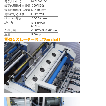
モデルいいえ。
SWAFM-1050
最高の用紙寸法機構
1050*820mm
最低の用紙寸法機構
300*300mm
薄板になる速度
0-80m/min
ペーパー厚さ
105-500gsm
総体力
35/18のKW
5/18kw
全体寸法
5200*2200*1900mm
重量
3800kgs
電磁石のヒーターおよびairshaft