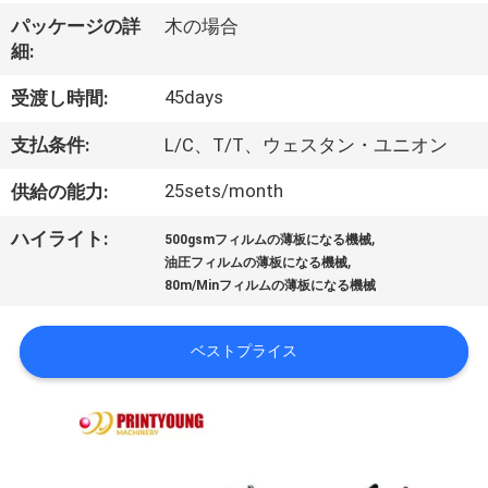
デ
パッケージの詳
木の場合
オ
細:
45days
受渡し時間:
私
支払条件:
L/C、T/T、ウェスタン・ユニオン
達
25sets/month
供給の能力:
に
,
ハイライト:
つ
500gsmフィルムの薄板になる機械
,
油圧フィルムの薄板になる機械
い
80m/Minフィルムの薄板になる機械
て
ベストプライス
工
場