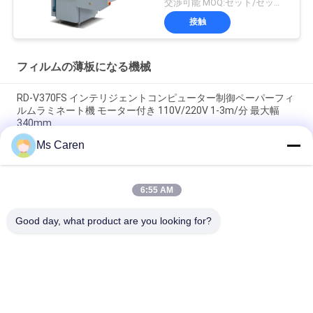
交渉可能 MOQ:セット/セット1
接触
フィルムの薄板になる機械
RD-V370FS インテリジェントコンピューター制御ペーパーフィ
ルムラミネート機 モーター付き 110V/220V 1-3m/分 最大幅
340mm
Ms Caren
PRY-390D 520D 650D オートカット 熱巻紙フィルムラミネータ
ー
6:55 AM
PRY-ER ロール・トゥ・ロール 全自動垂直フィルムラミネート
機
Good day, what product are you looking for?
人気カテゴリ
すべて
ホールダーの グル
フィルムの薄板にな
ア 機械
る機械