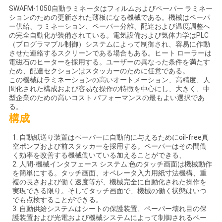
絡
SWAFM-1050自動ラミネータはフィルムおよびペーパー ラミネー
ションのための更新された薄板になる機械である。機械はペーパ
ー供給、ラミネーション、ペーパー分離、配達および温度調整へ
し
の完全自動化が装備されている。電気設備および気体力学はPLC
（プログラマブル制御）システムによって制御され、容易に作動
な
させた連絡するスクリーンである場合もある。ヒート ローラーは
電磁石のヒーターを採用する。ユーザーの異なった条件を満たす
さ
ため、配達セクションはスタッカーのために任意である。
この機械はラミネーションの高いオートメーション、高精度、人
い
間化された構成および容易な操作の特徴を中心にし、大きく、中
型企業のための高いコスト パフォーマンスの最もよい選択であ
る。
構成
引
1. 自動紙送り装置はペーパーに自動的に与えるためにoil-free真
用
空ポンプおよび前スタッカーを採用する。ペーパーはその間働
く効率を改善する機械働いている加えることができる、
を
2. 人間-機械インタフェース システム:色のタッチ画面は機械動作
を簡単にする。タッチ画面、オペレータ入力用紙寸法機構、重
要
複の長さおよび働く速度等が、機械完全に自動化された操作を
実現できる限り。そしてタッチ画面で、機械の働く状態はいつ
でも点検することができる。
求
3. 自動供給システムはシートの保護装置、ペーパー壊れ目の保
護装置および光電および機械システムによって制御されるペー