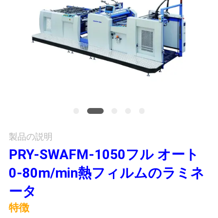
旅
行
品
質
管
理
製品の説明
私
PRY-SWAFM-1050フル オート
達
0-80m/min熱フィルムのラミネ
に
ータ
連
特徴