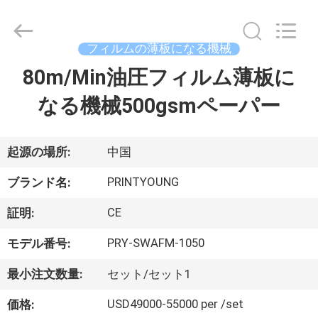
Copyright
©
2015
-
2026
フィルムの薄板になる機械
Shanghai
Printyoung
80m/Min油圧フィルム薄板に
家
International
Industry
Co.,Ltd.
なる機械500gsmペーパー
All
Rights
Reserved.
プ
ロ
起源の場所:
中国
ダ
PRINTYOUNG
ブランド名:
ク
CE
証明:
ト
PRY-SWAFM-1050
モデル番号:
最小注文数量:
セット/セット1
ビ
USD49000-55000 per /set
価格: