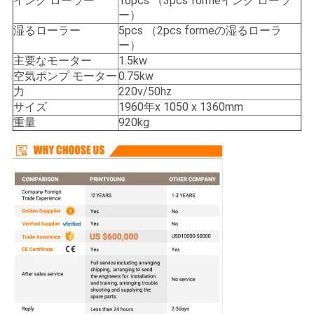
し
インク ローラー
16pcs （3pcs formeインク ローラ
ー）
な
湿るローラー
5pcs （2pcs formeの湿るローラ
ー）
さ
主要なモーター
1.5kw
空気ポンプ モーター
0.75kw
い
力
220v/50hz
サイズ
1960年x 1050 x 1360mm
重量
920kg
地
図
PRIVACY
POLICY