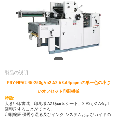
旅
行
品
質
管
理
製品の説明
私
PRY-NP62 45-250g/m2 A2.A3.A4paperの単一色の小さ
達
いオフセット印刷機械
特徴:
に
大きい印書域、印刷域:A2.Quartoシート。2 A3か2 A4は1
回印刷することができる。
連
印刷範囲:優秀な湿る及びインク システムおよびガイドの