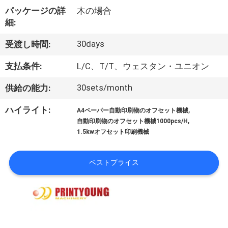
デ
パッケージの詳
木の場合
オ
細:
30days
受渡し時間:
私
支払条件:
L/C、T/T、ウェスタン・ユニオン
達
30sets/month
供給の能力:
に
,
ハイライト:
A4ペーパー自動印刷物のオフセット機械
つ
,
自動印刷物のオフセット機械1000pcs/H
1.5kwオフセット印刷機械
い
て
ベストプライス
工
場