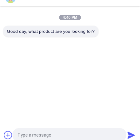
PRY-520 560 カード/請求書/ラベルプリンタ用のイーサネット
付き,完全自動単色オフセット印刷機
4:40 PM
PRY-47IINP 単色ナンバリングオフセット印刷機（スクリーン付
き）
Good day, what product are you looking for?
人気カテゴリ
すべて
ホールダーの グル
フィルムの薄板にな
ア 機械
る機械
フルートの薄板にな
ペーパー型抜き機械
る機械
自動ペーパー打抜き
紙袋機
機
UV コーティング マ
製本機械
シン
見積依頼