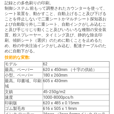
記録との多色刷りの印刷。
絡
制御システム:前もって調整されたカウンターを使って、
シート装置を、動かすこと、自動上げること及び下げる
し
ことを停止しないで二重シートかマルチシート探知器お
よび自動取り外し二重シート、自動インクがしみ込むこ
な
と及び手じりじり動くこと及びいろいろな種類の安全装
さ
置、粉スプレーヤー、タイミング及び、静的な除去印
刷、傾斜シート（選択）のために動くことを止めるた
い
め、粉の中央注油インクがしみ込む、配達テーブルのた
めに自動下がる。
技術的な変数:
引
モデル
62
最高。ペーパー
620 x 450mm （十字の供給）
用
小型。ペーパー
180 x 260mm
最高。印書域、印刷
605 x 430mm
を
域
文鎮
45-250g/m2
要
速度
1000-8000pcs/h
印刷版
620 x 485 x 0.15mm
求
ゴム製毛布
616 x 505 x 1.9mm