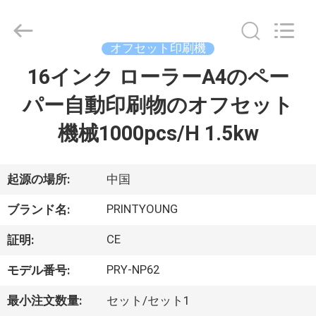
Copyright
©
2015
-
2026
オフセット印刷機
Shanghai
Printyoung
16インク ローラーA4のペー
家
International
Industry
Co.,Ltd.
パー自動印刷物のオフセット
All
Rights
Reserved.
プ
機械1000pcs/H 1.5kw
ロ
ダ
起源の場所:
中国
ク
PRINTYOUNG
ブランド名:
ト
CE
証明:
PRY-NP62
モデル番号:
ビ
最小注文数量:
セット/セット1