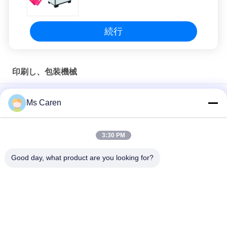
続行
印刷し、包装機械
SM210-20DP 電気半自動紙帯状機 ベルト包装付き 繊維用食
Ms Caren
品・飲料用 操作が簡単
SM12S 半自動電動OPPフィルム/紙テープバンドリングマシン
3:30 PM
PRY-19 空気圧昇圧ホットスタンプ金箔プレス
Good day, what product are you looking for?
人気カテゴリ
すべて
ホールダーの グル
フィルムの薄板にな
ア 機械
る機械