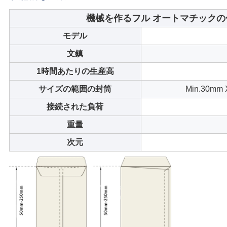
し
機械を作るフル オートマチックの包
な
モデル
さ
文鎮
い
1時間あたりの生産高
サイズの範囲の封筒
Min.30mm 
地
接続された負荷
図
重量
次元
PRIVACY
POLICY