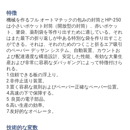
絡
特徴
し
機械を作るフル オートマチックの包みの封筒とHP-250
は小さいポケット封筒（開放型の封筒）、赤いポケッ
な
ト、箸袋、薬剤袋を等作り出すために適している。それ
はまた最下の折り返しが中ある特別な袋を作り出すこと
さ
ができる。それは、それのためのつくこと折るエア吸引
のペーパー デッサン システム、自動装置、カウントお
い
よび配達適度な構造設計、安定した性能、有効な大量生
産および非常に容易なダバッギングによって特徴付けら
れる。
引
1.信頼できる板の浮上り。
2.非停止送り装置。
用
3.置く容易な規則およびペーパー正確なペーパー位置。
4.高速の下で保障する。
を
5. 良質の電子部品。
6.高い生産の効率。
要
7.友好的なオペレータ。
求
技術的な変数