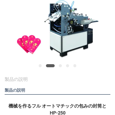
旅
行
品
質
管
理
私
製品の説明
達
製品の説明
に
機械を作るフル オートマチックの包みの封筒と
連
HP-250