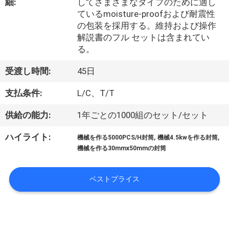
デ
細:
してさまざまなタイプのために適し
ているmoisture-proofおよび耐震性
オ
の包装を採用する。維持および操作
解説書のフル セットは含まれてい
る。
私
受渡し時間:
45日
達
支払条件:
L/C、T/T
に
つ
供給の能力:
1年ごとの1000組のセット/セット
い
,
,
ハイライト:
機械を作る5000PCS/H封筒
機械4.5kwを作る封筒
機械を作る30mmx50mmの封筒
て
ベストプライス
工
場