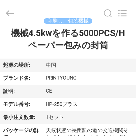
Copyright
©
2015
-
2026
印刷し、包装機械
Shanghai
Printyoung
機械4.5kwを作る5000PCS/H
家
International
Industry
Co.,Ltd.
ペーパー包みの封筒
All
Rights
Reserved.
プ
ロ
起源の場所:
中国
ダ
PRINTYOUNG
ブランド名:
ク
CE
証明:
ト
モデル番号:
HP-250プラス
最小注文数量:
1セット
ビ
パッケージの詳
天候状態の長距離の道の交通機関そ