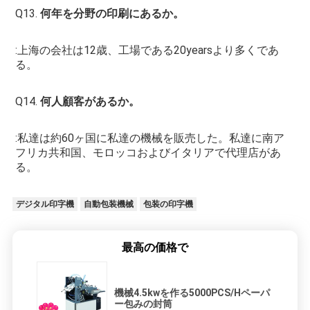
Q13. 
何年を分野の印刷にあるか。
:上海の会社は12歳、工場である20yearsより多くであ
る。
Q14. 
何人顧客があるか。
:私達は約60ヶ国に私達の機械を販売した。私達に南ア
フリカ共和国、モロッコおよびイタリアで代理店があ
る。
デジタル印字機
自動包装機械
包装の印字機
最高の価格で
機械4.5kwを作る5000PCS/Hペーパ
ー包みの封筒