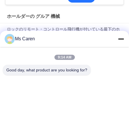
ホールダーの グルア 機械
ロックのリモート・コントロール飛行機が付いている最下のホ
ールダーのGluer機械を0-220m/分衝突して下さい
Ms Caren
PRYA-700小型箱のホールダーのGluer機械F/Eフルート波形箱の
ホールダーGluer
9:14 AM
PRY-650I 自動紙箱フォルダーグルアー機
Good day, what product are you looking for?
人気カテゴリ
すべて
ホールダーの グル
フィルムの薄板にな
ア 機械
る機械
フルートの薄板にな
ペーパー型抜き機械
る機械