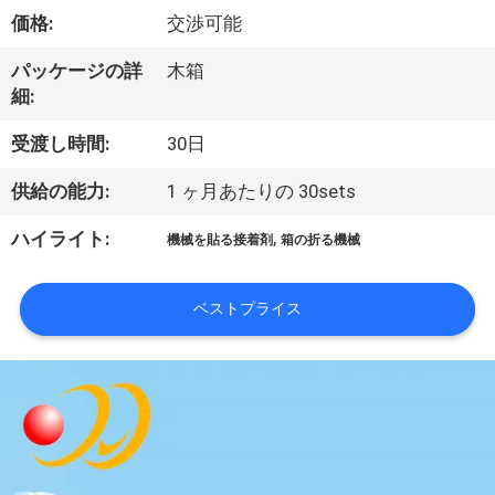
デ
価格:
交渉可能
オ
パッケージの詳
木箱
細:
私
受渡し時間:
30日
達
供給の能力:
1 ヶ月あたりの 30sets
に
,
ハイライト:
機械を貼る接着剤
箱の折る機械
つ
い
ベストプライス
て
工
場