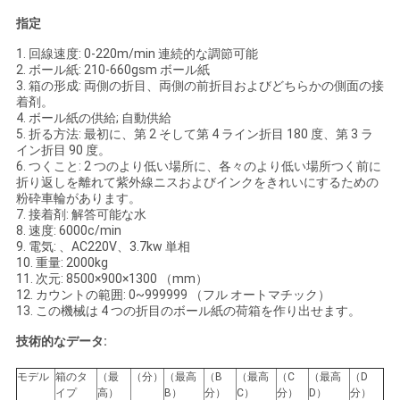
絡
指定
し
1.
回線速度: 0-220m/min 連続的な調節可能
2.
ボール紙: 210-660gsm ボール紙
な
3.
箱の形成: 両側の折目、両側の前折目およびどちらかの側面の接
着剤。
4.
ボール紙の供給; 自動供給
さ
5.
折る方法: 最初に、第 2 そして第 4 ライン折目 180 度、第 3 ラ
イン折目 90 度。
い
6.
つくこと: 2 つのより低い場所に、各々のより低い場所つく前に
折り返しを離れて紫外線ニスおよびインクをきれいにするための
粉砕車輪があります。
7.
接着剤: 解答可能な水
引
8.
速度: 6000c/min
9.
電気: 、AC220V、3.7kw 単相
用
10.
重量: 2000kg
11.
次元: 8500×900×1300 （mm）
を
12.
カウントの範囲: 0~999999 （フル オートマチック）
13.
この機械は 4 つの折目のボール紙の荷箱を作り出せます。
要
技術的なデータ:
求
モデル
箱のタ
（最
（分）
（最高
（B
（最高
（C
（最高
（D
イプ
高）
B）
分）
C）
分）
D）
分）