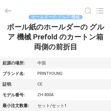
Copyright
©
2015
-
2026
ホールダーの グルア 機械
Shanghai
Printyoung
ボール紙のホールダーの グル
家
International
Industry
Co.,Ltd.
ア 機械 Prefold のカートン箱
All
Rights
Reserved.
プ
両側の前折目
ロ
ダ
起源の場所:
中国
ク
PRINTYOUNG
ブランド名:
ト
CE
証明:
ZH-800A
モデル番号:
ビ
最小注文数量:
セット/セット1