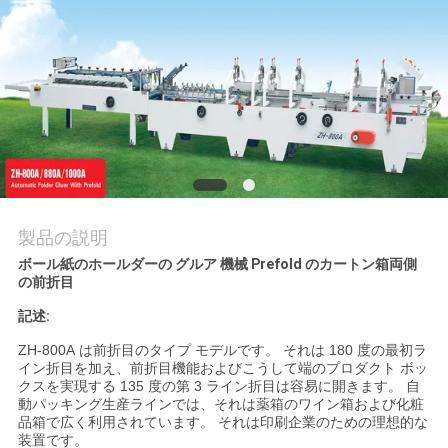
旅
行
品
質
管
理
製品の説明
ボール紙のホールダーの グルア 機械 Prefold のカートン箱両側
の前折目
私
記述:
達
ZH-800A は前折目のタイプ モデルです。 それは 180 度の最初ラ
イン折目を加え、前折目機能およびこうして端のプロダクト ボッ
に
クスを実現する 135 度の第 3 ライン折目は容易に開きます。 自
動パッキング生産ラインでは、それは薬箱のワイン箱および化粧
品箱で広く利用されています。 それは印刷企業のための理想的な
連
装置です。