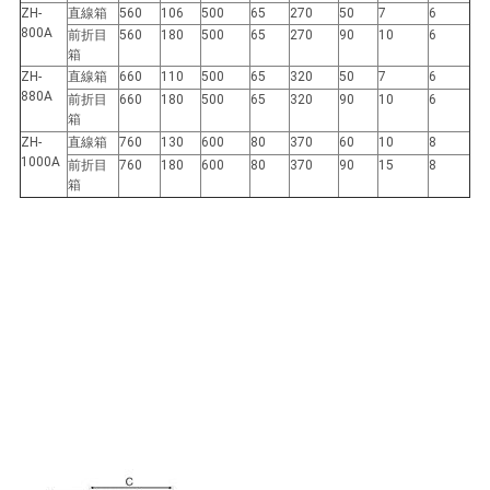
し
ZH-
直線箱
560
106
500
65
270
50
7
6
800A
前折目
560
180
500
65
270
90
10
6
な
箱
ZH-
直線箱
660
110
500
65
320
50
7
6
さ
880A
前折目
660
180
500
65
320
90
10
6
箱
い
ZH-
直線箱
760
130
600
80
370
60
10
8
1000A
前折目
760
180
600
80
370
90
15
8
箱
地
図
PRIVACY
POLICY