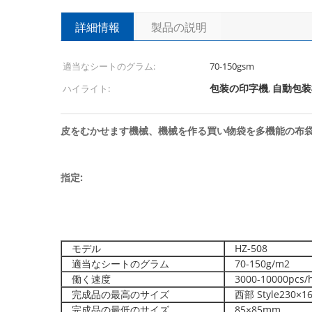
詳細情報
製品の説明
適当なシートのグラム:
70-150gsm
包装の印字機
自動包装
ハイライト:
,
皮をむかせます機械、機械を作る買い物袋を多機能の布
指定:
モデル
HZ-508
適当なシートのグラム
70-150g/m2
働く速度
3000-10000pcs/
完成品の最高のサイズ
西部 Style230×1
完成品の最低のサイズ
85×85mm