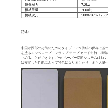
総機械力
7.2kw
機械重量
2600kg
機械次元
5800×970×1250
記述:
中国か西部の封筒のためのタイプ 398's 供給の保存
を塗るエンベロープ・フラップ テープ カード封筒。構造
止めることができます; そのペーパー切断システムは動
は安定した性能によって特色になりましたり、また大量