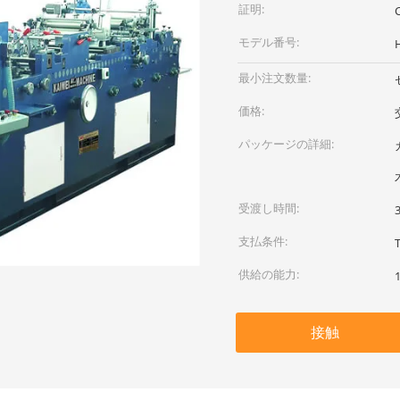
証明:
モデル番号:
最小注文数量:
価格:
パッケージの詳細:
受渡し時間:
支払条件:
供給の能力:
接触