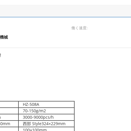
働く速度:
機械
袋
HZ-508A
70-150g/m2
h
3000-9000pcs/h
60mm
西部 Style324×229mm
100×100mm