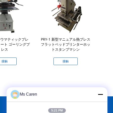
 パネウマティックプレ
PRY-1 新型マニュアル熱プレス
SM210-20
ート ゴーリングプ
フラットベッドプリンターホッ
機 ベルト
レス
トスタンプマシン
品・飲料
接触
接触
Ms Caren
5:21 PM