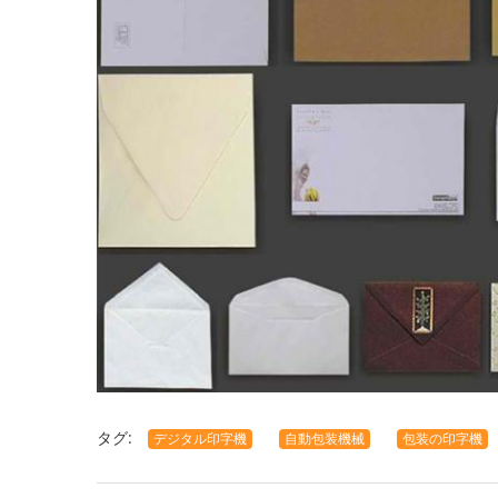
タグ:
デジタル印字機
自動包装機械
包装の印字機