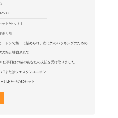
CE
HZ508
セット/セット1
交渉可能
カートンで第一に詰められ、次に外のパッキングのための
木の箱と補強されて
30 仕事日はの後のあなたの支払を受け取りました
T / Tまたはウェスタンユニオン
1ヶ月あたりの30セット