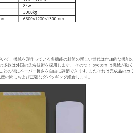
8kw
3000kg
mm
6600×1200×1300mm
に基づいて、機械を形作っている多機能の封筒の新しい世代は付加的な機能
の多数は外国の先端技術を採用します。 そのつく syetem は機械が
くことの間にペーパー長さを自由に調節できます; またそれは完成品の
生産の間におよび正確なダバッギング絶食します。