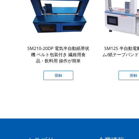
ニュアル熱プレス
SM210-20DP 電気半自動紙帯状
SM12S 半自動電
リンターホッ
機 ベルト包装付き 繊維用食
ム/紙テープバン
マシン
品・飲料用 操作が簡単
接触
接触