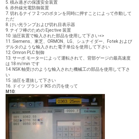
5. 積み過ぎの保護安全装置
6. 赤外線光電防御装置
7. 切れるナイフ 2 つのボタンを同時に押すことによって作動して
ただ
8. けい光ランプおよび切れ目表示器
9. ナイフ棒のための Ejective 装置
10. 油圧装置で輸入された部品を使用して下さい<>
11. Siemens、東芝、ORMON、LG、シュナイダー、Fotek および
デルタのような輸入された電子単位を使用して下さい
12. Omron PLC 制御
13. サーボ モーターによって運転されて、背部ゲージの最高速度
は 18 m/min です
14. NSK 軸受けのような輸入された機械工の部品を使用して下さ
い
15. 油圧を選抜して下さい
16. ドイツ ブランド IKS の刃を使って
M10: