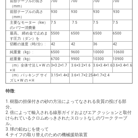
前部テーブルの長さ
700
700
700
700
（mm）
前部テーブルの高さ
930
930
930
930
（mm）
主要なモーター（kw）
7.5
7.5
7.5
7.5
のパワー消費量
最高。 締め金で止めま
5500
6500
6500
6500
す圧力（ダン）を
切断の速度（時/分）:
42
42
36
42
純重量（kg）:
6500
9600
10000
10600
総重量（kg）
6700
9900
10300
10900
（m）全体寸法 L × W の
3×3.2×1.7
3.6×3.2×1.6
3.6×3.4×1.6
3.6×3.4×1.6
× H
（m）パッキング サイ
3.15×1.4×2
3.6×1.7×2.25
4×1.7×2.4
ズ L × W の × H
特徴:
1. 樹脂の担保付きの砂の方法によってなされる良質の投げる部
分。
2. 倍によって輸入される線形ガイドおよびエア クッションと取付
けられているクロムめっきされたスロットなしのワーク テーブ
ル。
3. 球の鉛ねじを使って
4. ナイフの取り替えのための機械援助装置