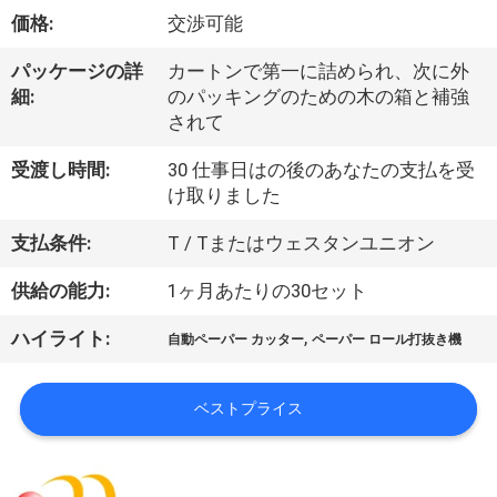
デ
価格:
交渉可能
オ
パッケージの詳
カートンで第一に詰められ、次に外
細:
のパッキングのための木の箱と補強
私
されて
達
受渡し時間:
30 仕事日はの後のあなたの支払を受
け取りました
に
支払条件:
T / Tまたはウェスタンユニオン
つ
供給の能力:
1ヶ月あたりの30セット
い
て
,
ハイライト:
自動ペーパー カッター
ペーパー ロール打抜き機
ベストプライス
工
場