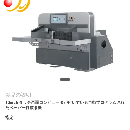
旅
行
品
質
管
理
私
製品の説明
達
10inch タッチ画面コンピュータが付いている自動プログラムされ
たペーパー打抜き機
に
指定:
連