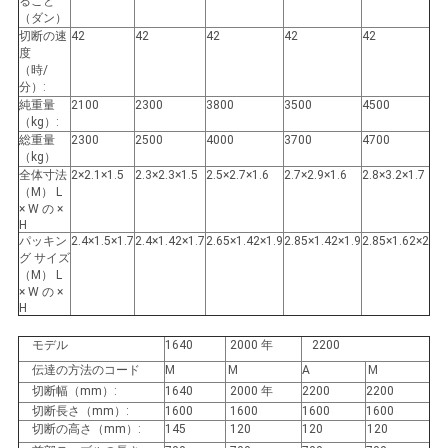
し
ること
（ダン）
な
切断の速
42
42
42
42
42
度
（時/
さ
分）:
純重量
2100
2300
3800
3500
4500
い
（kg）:
総重量
2300
2500
4000
3700
4700
（kg）
全体寸法
2×2.1×1.5
2.3×2.3×1.5
2.5×2.7×1.6
2.7×2.9×1.6
2.8×3.2×1.7
地
（M） L
× W の ×
H
図
パッキン
2.4×1.5×1.7
2.4×1.42×1.7
2.65×1.42×1.9
2.85×1.42×1.9
2.85×1.62×2
グ サイズ
（M） L
× W の ×
PRIVACY
H
POLICY
モデル
1640
2000 年
2200
伝達の方法のコード
M
M
A
M
切断幅（mm）:
1640
2000 年
2200
2200
切断長さ（mm）:
1600
1600
1600
1600
切断の高さ（mm）:
145
120
120
120