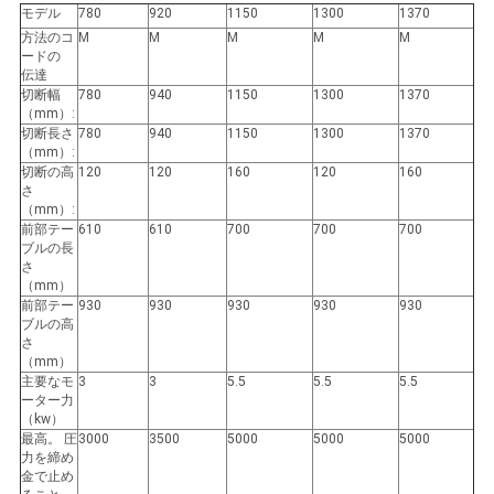
モデル
780
920
1150
1300
1370
絡
方法のコ
M
M
M
M
M
ードの
し
伝達
切断幅
780
940
1150
1300
1370
な
（mm）:
切断長さ
780
940
1150
1300
1370
さ
（mm）:
切断の高
120
120
160
120
160
さ
い
（mm）:
前部テー
610
610
700
700
700
ブルの長
さ
引
（mm）
前部テー
930
930
930
930
930
用
ブルの高
さ
を
（mm）
主要なモ
3
3
5.5
5.5
5.5
ーター力
要
（kw）
最高。 圧
3000
3500
5000
5000
5000
求
力を締め
金で止め