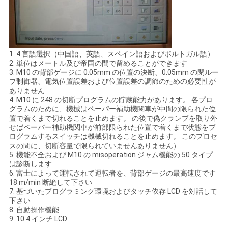
1. 4 言語選択（中国語、英語、スペイン語およびポルトガル語）
2. 単位はメートル及び帝国の間で留めることができます
3. M10 の背部ゲージに 0.05mm の位置の決断、0.05mm の閉ルー
プ制御器、電気位置誤差および位置誤差の調節のための必要性が
ありません
4. M10 に 248 の切断プログラムの貯蔵能力があります。 各プロ
グラムのために、機械はペーパー補助機関車が中間の限られた位
置で着くまで切れることを止めます。 の後で偽クランプを取り外
せばペーパー補助機関車が前部限られた位置で着くまで状態をプ
ログラムするスイッチは機械切れることを止めます。 このプロセ
スの間に、切断容量で限られていませんありません）
5. 機能不全および M10 の misoperation ジャム機能の 50 タイプ
は診断します
6. 富士によって運転されて運転者を、背部ゲージの最高速度です
18 m/min 断絶して下さい
7. 基づいたプログラミング環境およびタッチ依存 LCD を対話して
下さい
8. 自動操作機能
9. 10.4 インチ LCD