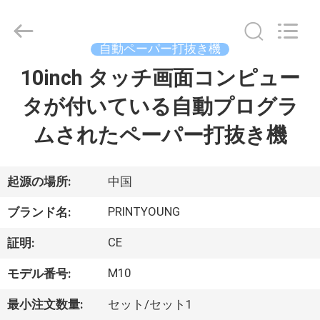
Copyright
©
2015
-
2026
自動ペーパー打抜き機
Shanghai
Printyoung
10inch タッチ画面コンピュー
家
International
Industry
Co.,Ltd.
タが付いている自動プログラ
All
Rights
Reserved.
プ
ムされたペーパー打抜き機
ロ
ダ
起源の場所:
中国
ク
PRINTYOUNG
ブランド名:
ト
CE
証明:
M10
モデル番号:
ビ
最小注文数量:
セット/セット1