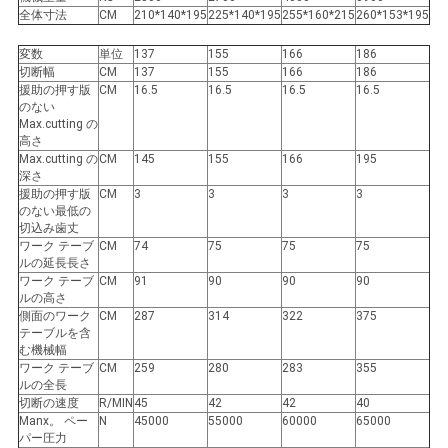
し
全体寸法
CM
210*140*195
225*140*195
255*160*215
260*153*195
な
変数
単位
137
155
166
186
切断幅
CM
137
155
166
186
さ
援助の押す版
CM
16.5
16.5
16.5
16.5
のない
い
Max.cutting の
高さ
Max.cutting の
CM
145
155
166
195
深さ
地
援助の押す版
CM
3
3
3
3
のない最低の
図
切込み歯丈
ワーク テーブ
CM
74
75
75
75
ルの延長長さ
ワーク テーブ
CM
91
90
90
90
PRIVACY
ルの高さ
側面のワーク
CM
287
314
322
375
POLICY
テーブルを含
む機械幅
ワーク テーブ
CM
259
280
283
355
ルの全長
切断の速度
R/MIN
45
42
42
40
Manx。 ペー
N
45000
55000
60000
65000
パー圧力