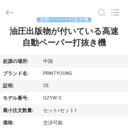
Copyright
©
2015
-
2026
自動ペーパー打抜き機
Shanghai
Printyoung
油圧出版物が付いている高速
家
International
Industry
Co.,Ltd.
自動ペーパー打抜き機
All
Rights
Reserved.
プ
ロ
起源の場所:
中国
ダ
PRINTYOUNG
ブランド名:
ク
CE
証明:
ト
QZYW-C
モデル番号:
最小注文数量:
セット/セット1
ビ
価格:
交渉可能