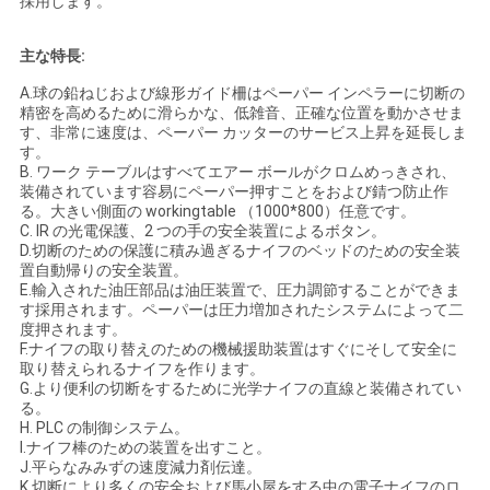
採用します。
主な特長:
A.球の鉛ねじおよび線形ガイド柵はペーパー インペラーに切断の
精密を高めるために滑らかな、低雑音、正確な位置を動かさせま
す、非常に速度は、ペーパー カッターのサービス上昇を延長しま
す。
B. ワーク テーブルはすべてエアー ボールがクロムめっきされ、
装備されています容易にペーパー押すことをおよび錆つ防止作
る。大きい側面の workingtable （1000*800）任意です。
C. IR の光電保護、2 つの手の安全装置によるボタン。
D.切断のための保護に積み過ぎるナイフのベッドのための安全装
置自動帰りの安全装置。
E.輸入された油圧部品は油圧装置で、圧力調節することができま
す採用されます。ペーパーは圧力増加されたシステムによって二
度押されます。
F.ナイフの取り替えのための機械援助装置はすぐにそして安全に
取り替えられるナイフを作ります。
G.より便利の切断をするために光学ナイフの直線と装備されてい
る。
H. PLC の制御システム。
I.ナイフ棒のための装置を出すこと。
J.平らなみみずの速度減力剤伝達。
K.切断により多くの安全および馬小屋をする中の電子ナイフのロ