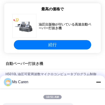
最高の価格で
油圧出版物が付いている高速自動ペ
ーパー打抜き機
続行
自動ペーパー打抜き機
H5010L 油圧可変周波数マイクロコンピュータプログラム制御
紙切断機
Ms Caren
1600型 NCシートチューブ紙切断機
10:51 AM
CP-670B 重用マイクロコンピュータ プログラム制御 ハイドロ
リック紙切断機