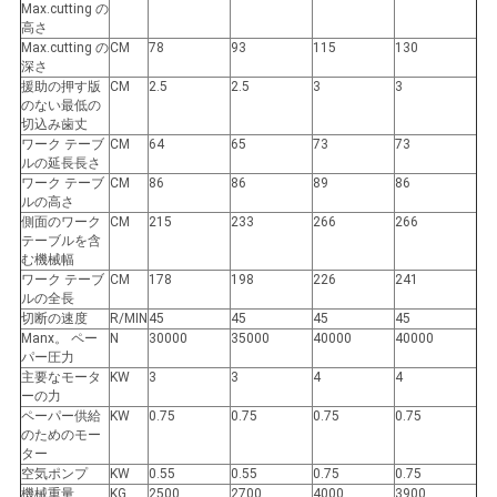
Max.cutting の
絡
高さ
Max.cutting の
CM
78
93
115
130
し
深さ
援助の押す版
CM
2.5
2.5
3
3
な
のない最低の
切込み歯丈
ワーク テーブ
CM
64
65
73
73
さ
ルの延長長さ
ワーク テーブ
CM
86
86
89
86
い
ルの高さ
側面のワーク
CM
215
233
266
266
テーブルを含
む機械幅
引
ワーク テーブ
CM
178
198
226
241
ルの全長
用
切断の速度
R/MIN
45
45
45
45
Manx。 ペー
N
30000
35000
40000
40000
パー圧力
を
主要なモータ
KW
3
3
4
4
ーの力
要
ペーパー供給
KW
0.75
0.75
0.75
0.75
のためのモー
求
ター
空気ポンプ
KW
0.55
0.55
0.75
0.75
機械重量
KG
2500
2700
4000
3900