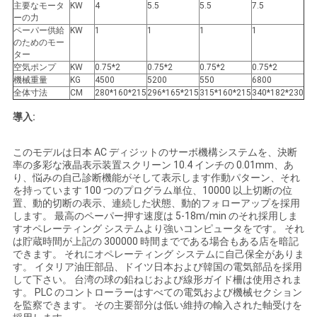
主要なモータ
KW
4
5.5
5.5
7.5
ーの力
ペーパー供給
KW
1
1
1
1
のためのモー
ター
空気ポンプ
KW
0.75*2
0.75*2
0.75*2
0.75*2
機械重量
KG
4500
5200
550
6800
全体寸法
CM
280*160*215
296*165*215
315*160*215
340*182*230
導入:
このモデルは日本 AC ディジットのサーボ機構システムを、決断
率の多彩な液晶表示装置スクリーン 10.4 インチの 0.01mm、あ
り、悩みの自己診断機能がそして表示します作動パターン、それ
を持っています 100 つのプログラム単位、10000 以上切断の位
置、動的切断の表示、連続した状態、動的フォローアップを採用
します。 最高のペーパー押す速度は 5-18m/min のそれ採用しま
すオペレーティング システムより強いコンピュータをです。 それ
は貯蔵時間が上記の 300000 時間までである場合もある店を暗記
できます。 それにオペレーティング システムに自己保全がありま
す。 イタリア油圧部品、ドイツ日本および韓国の電気部品を採用
して下さい。 台湾の球の鉛ねじおよび線形ガイド柵は使用されま
す。 PLC のコントローラーはすべての電気および機械セクション
を監察できます。 その主要部分は低い維持の輸入された軸受けを