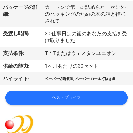
デ
パッケージの詳
カートンで第一に詰められ、次に外
オ
細:
のパッキングのための木の箱と補強
されて
私
受渡し時間:
30 仕事日はの後のあなたの支払を受
け取りました
達
支払条件:
T / Tまたはウェスタンユニオン
に
供給の能力:
1ヶ月あたりの30セット
つ
い
,
ハイライト:
ペーパー切断装置
ペーパー ロール打抜き機
て
ベストプライス
工
場