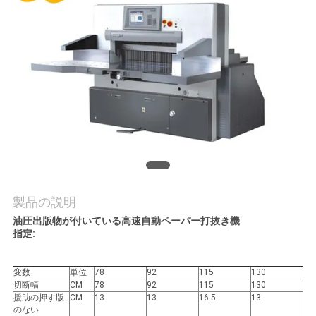
旅
行
品
質
管
理
製品の説明
私
油圧出版物が付いている高速自動ペーパー打抜き機
指定:
達
に
変数
単位
78
92
115
130
切断幅
CM
78
92
115
130
連
援助の押す版
CM
13
13
16.5
13
のない