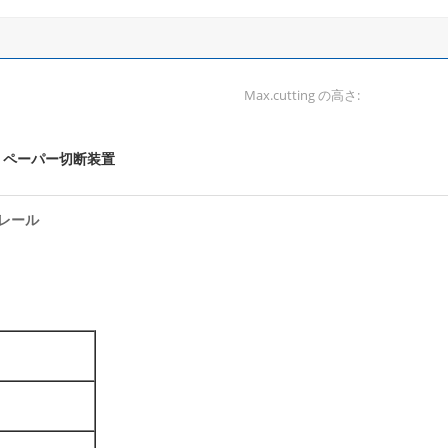
Max.cutting の高さ:
ペーパー切断装置
,
レール