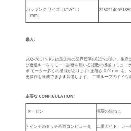
パッキング サイズ（L*W*H）
2250*1400*185
（mm）
導入:
SQZ-78CTN KS は最先端の業界標準の設計に従
び近道キーをリモート診断を用いる複数の機械コミュニケーショ
ボ モーター多くの機能があります: 正確さ 0.01mm を、s
更操作を達成できます装備します。 二重ループのドイツ
主要な CONFIGULATION:
タービン
概要の鉛ねじ
7 インチのタッチ画面コンピュータ
二重ガイド・レー