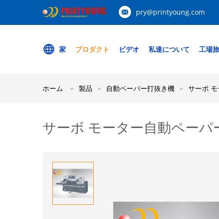
pry@printyoung.com
家
プロダクト
ビデオ
私達について
工場
ホーム
製品
自動ペーパー打抜き機
サーボ 
サーボ モーター自動ペーパ