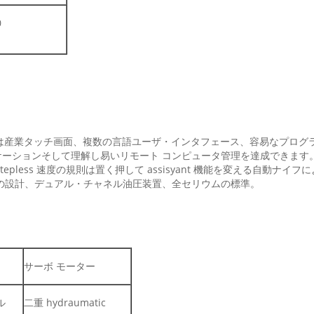
0
い、生産は産業タッチ画面、複数の言語ユーザ・インタフェース、容易なプロ
ンそして理解し易いリモート コンピュータ管理を達成できます。 台湾の高精
tepless 速度の規則は置く押して assisyant 機能を変える自動ナイ
の設計、デュアル・チャネル油圧装置、全セリウムの標準。
サーボ モーター
ル
二重 hydraumatic