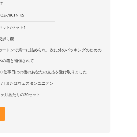
CE
SQZ-78CTN KS
セット/セット1
交渉可能
カートンで第一に詰められ、次に外のパッキングのための
木の箱と補強されて
30 仕事日はの後のあなたの支払を受け取りました
T / Tまたはウェスタンユニオン
1ヶ月あたりの30セット