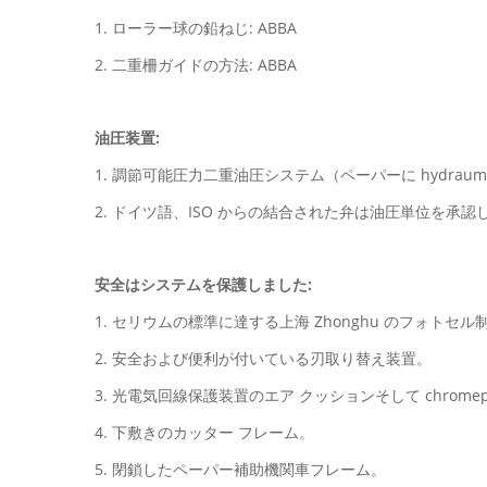
1. ローラー球の鉛ねじ: ABBA
2. 二重柵ガイドの方法: ABBA
油圧装置:
1. 調節可能圧力二重油圧システム（ペーパーに hydraum
2. ドイツ語、ISO からの結合された弁は油圧単位を承認
安全はシステムを保護しました:
1. セリウムの標準に達する上海 Zhonghu のフォ
2. 安全および便利が付いている刃取り替え装置。
3. 光電気回線保護装置のエア クッションそして chromep
4. 下敷きのカッター フレーム。
5. 閉鎖したペーパー補助機関車フレーム。