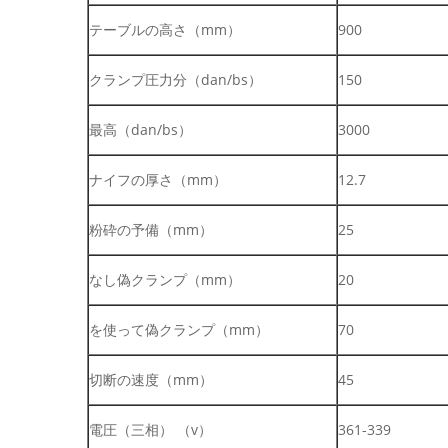
テーブルの高さ（mm）
900
クランプ圧力分（dan/bs）
150
最高（dan/bs）
3000
ナイフの厚さ（mm）
12.7
粉砕の予備（mm）
25
なし偽クランプ（mm）
20
を使って偽クランプ（mm）
70
切断の速度（mm）
45
電圧（三相） （v）
361-339