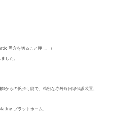
atic 両方を切ること押し、）
しました。
トセル制御からの拡張可能で、精密な赤外線回線保護装置。
lating プラットホーム。