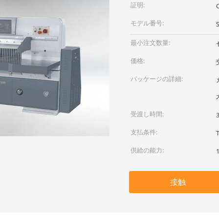
証明:
モデル番号:
最小注文数量:
価格:
パッケージの詳細:
受渡し時間:
支払条件:
供給の能力:
接触