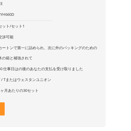
CE
ZYH660D
セット/セット1
交渉可能
カートンで第一に詰められ、次に外のパッキングのための
木の箱と補強されて
30 仕事日はの後のあなたの支払を受け取りました
T / Tまたはウェスタンユニオン
1ヶ月あたりの30セット