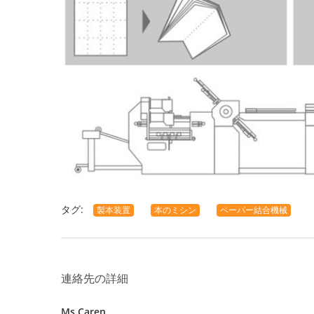
タグ:
製本装置
本のミシン
ペーパー結合機械
連絡先の詳細
Ms Caren