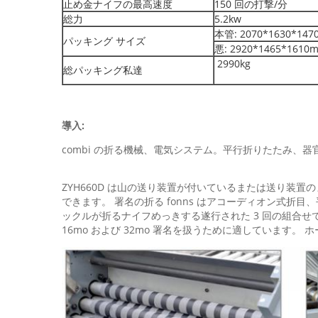
止め金ナイフの最高速度
150 回の打撃/分
総力
5.2kw
本管: 2070*1630*14
パッキング サイズ
悪: 2920*1465*1610
2990kg
総パッキング私達
導入:
combi の折る機械、電気システム。平行折りたたみ、
ZYH660D は山の送り装置が付いているまたは送り装置
できます。 署名の折る fonns はアコーディオン式折目
ックルが折るナイフめっきする遂行された 3 回の組合せ
16mo および 32mo 署名を扱うために適しています。 