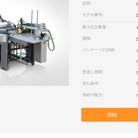
証明:
モデル番号:
最小注文数量:
価格:
パッケージの詳細:
受渡し時間:
支払条件:
供給の能力:
接触