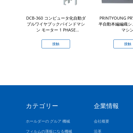
テリジェント自動
DCB-360 コンピュータ化自動ダ
PRINTYOUNG PR
スクリーン 食
ブルワイヤブックバインドマシ
半自動本編編織シ
粘着剤本編み
ン モーター 1 PHASE
マシ
220V50HZ 高速800-1000本/時
間 360mm マックス
接触
接触
カテゴリー
企業情報
ホールダーの グルア 機械
会社概要
フィルムの薄板になる機械
沿革