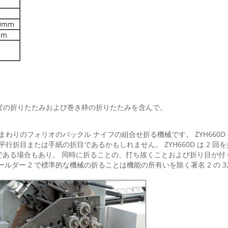
70mm
mm
器官の折りたたみおよび巻き枠の折りたたみを含んで。
のまわりのフォリオのバックル ナイフの組合せ折る機械です。 ZYH66
、平行折目または手紙の折目であるかもしれません。 ZYH660D は 2
である場合もあり。 同時に折ることの、打ち抜くことおよび折り目が付く
ホールダー 2 で標準的な機械の折ることは機能の所有いを除く署名 2 の 