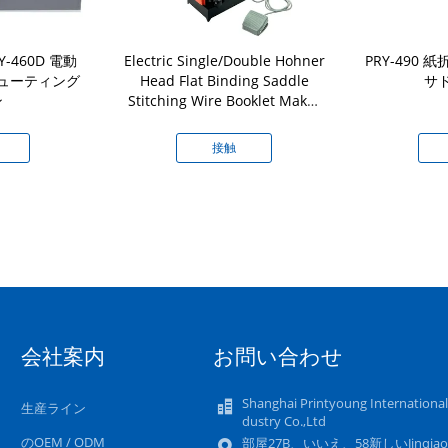
Y-460D 電動
Electric Single/Double Hohner
PRY-490
ューティング
Head Flat Binding Saddle
サ
ン
Stitching Wire Booklet Maker
Machine
接触
会社案内
お問い合わせ
Shanghai Printyoung International
生産ライン
dustry Co.,Ltd
のOEM / ODM
部屋27B、いいえ、58新しいJinqia