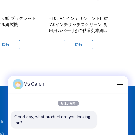
 紙折り紙 ブックレット
H10L A4 インテリジェント自動
DCB-360
ドル縫製機
7.0インチタッチスクリーン 食
ブルワイヤブ
用用カバー付きの粘着剤本編み
ン モータ
機
220V50HZ 
間 36
接触
接触
Ms Caren
6:10 AM
で私たちをみつけて
Good day, what product are you looking 
 In
for?
oの