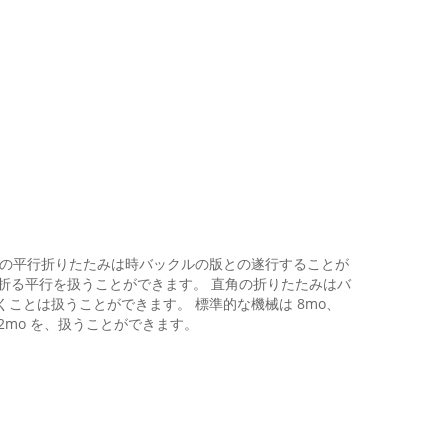
0D の平行折りたたみは時バックルの版との遂行することが
 回を折る平行を扱うことができます。 直角の折りたたみはバ
ことは扱うことができます。 標準的な機械は 8mo、
32mo を、扱うことができます。