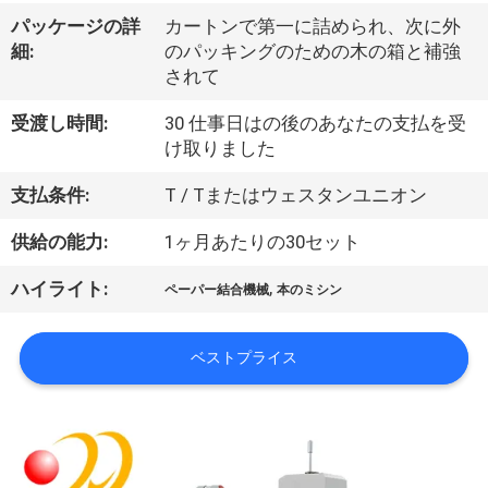
デ
パッケージの詳
カートンで第一に詰められ、次に外
オ
細:
のパッキングのための木の箱と補強
されて
私
受渡し時間:
30 仕事日はの後のあなたの支払を受
け取りました
達
支払条件:
T / Tまたはウェスタンユニオン
に
供給の能力:
1ヶ月あたりの30セット
つ
い
,
ハイライト:
ペーパー結合機械
本のミシン
て
ベストプライス
工
場