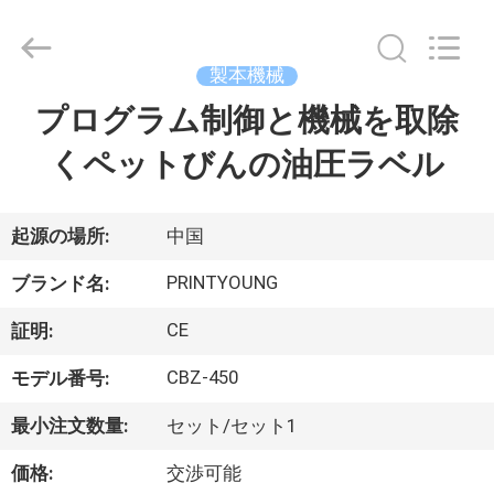
Copyright
©
2015
-
2026
製本機械
Shanghai
Printyoung
プログラム制御と機械を取除
家
International
Industry
Co.,Ltd.
くペットびんの油圧ラベル
All
Rights
Reserved.
プ
ロ
起源の場所:
中国
ダ
PRINTYOUNG
ブランド名:
ク
CE
証明:
ト
CBZ-450
モデル番号:
最小注文数量:
セット/セット1
ビ
価格:
交渉可能