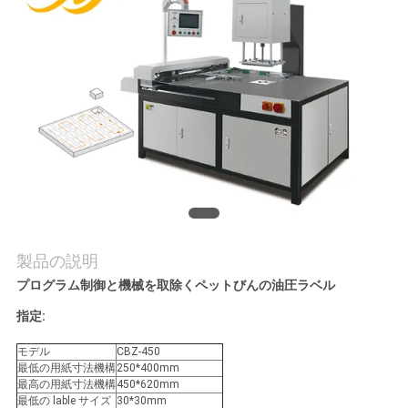
旅
行
品
質
管
理
製品の説明
私
プログラム制御と機械を取除くペットびんの油圧ラベル
達
指定:
に
モデル
CBZ-450
最低の用紙寸法機構
250*400mm
連
最高の用紙寸法機構
450*620mm
最低の lable サイズ
30*30mm