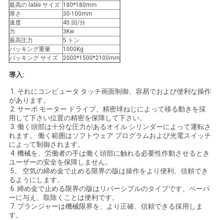
最高の lable サイズ
180*180mm
絡
厚さ
30-100mm
速度
45 回/分
し
力
3Kw
最高圧力
5 トン
な
パッキング重量
1000Kg
パッキング サイズ
2000*1500*2100mm
さ
導入:
い
1. それにコンピュータ タッチ画面制御、容易でおよび便利な操作
があります。
2. サーボ モーター ドライブ、精密球ねじによって移る動きを採
用して下さい位置の精密を保障して下さい。
引
3. 働く頭部は十分な圧力があるオイル シリンダーによって運転さ
れます。 働く範囲はソフトウェア プログラムおよび光電スイッチ
用
によって制御されます。
4. 機械を、労働者の手は働く頭部に触れる必要性作動させるとき
を
ユーザーの安全を保障しません。
5。 空気の締め金で止める限界の版は操作をより便利、信頼でき
要
るようにします。
6. 締め金で止める限界の版はリバーシブルのタイプです、ペーパ
ーに与え、取除くことは便利です。
求
7. プランジャーは機械限界を、より正確、信頼できる採用しま
す。