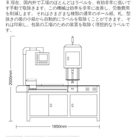
し
8. 現在、国内外で工場のほとんどはラベルを、有効非常に低いで
す手動で取除きます。この機械は効率を非常に改善し、労働費用
な
を削減します。 それはさまざまな種類の通常のボール紙、札、型
抜きの後の小箱から自動的にラベルを取除くことができます。 そ
さ
れは印刷し、包装の工場のための装置を取除く理想的なラベルで
す。
い
地
図
PRIVACY
POLICY