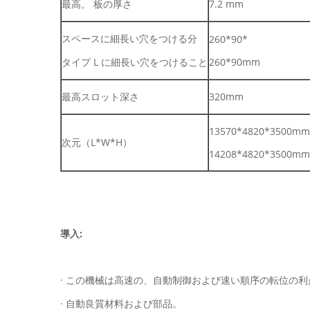
最高。 板の厚さ
7.2 mm
スペースに細長い穴をつける分
260*90*
タイプ L に細長い穴をつけること
260*90mm
最高スロット深さ
320mm
13570*4820*3500mm
次元（L*W*H）
14208*4820*3500mm
導入:
· この機械は高速の、自動制御および速い順序の転位の
· 自動良質材料および部品。