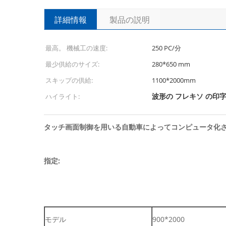
詳細情報
製品の説明
最高。 機械工の速度:
250 PC/分
最少供給のサイズ:
280*650 mm
スキップの供給:
1100*2000mm
波形の フレキソ の印
ハイライト:
タッチ画面制御を用いる自動車によってコンピュータ化
指定:
モデル
900*2000