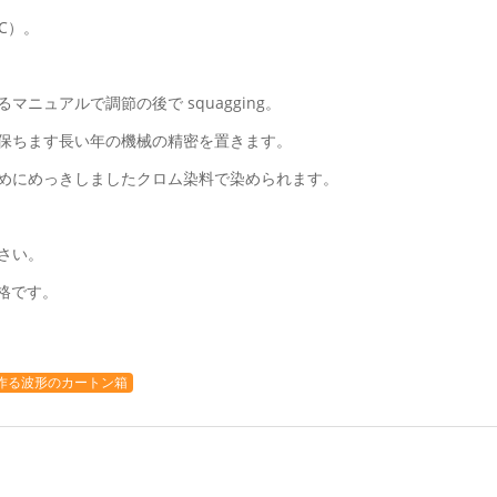
C）。
ニュアルで調節の後で squagging。
を保ちます長い年の機械の精密を置きます。
ためにめっきしましたクロム染料で染められます。
さい。
規格です。
作る波形のカートン箱