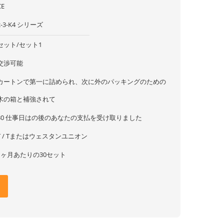
CE
2-3-K4 シリーズ
セット/セット1
交渉可能
カートンで第一に詰められ、次に外のパッキングのための
木の箱と補強されて
30 仕事日はの後のあなたの支払を受け取りました
T / Tまたはウェスタンユニオン
1ヶ月あたりの30セット