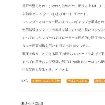
· 井戸の堅くされ、ひかれた伝達ギヤ、硬度以上 60 （HR
· 自動車ゼロ リターンおよびオート リセット。
· シリンダーとローラー間のすべてのギャップは調節されるマ
· 使用拡張はシャフトの摩耗を減らすために堅いリンク
· すべてのシリンダーおよびローラーは理想的な硬度の
· タッチ画面制御を用いる PLC の制御システム。
· 順序を救うことできる順序の転位のスピードをあげて下
· すべての電子および空気の部品は woth のヨーロッパ
· 生産管理を促進することできる。
タグ:
波形の flexo の印字機
機械を作る紙箱
機械を
連絡先の詳細