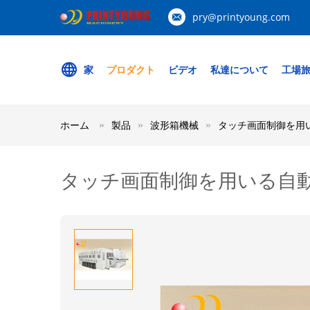
pry@printyoung.com
家
プロダクト
ビデオ
私達について
工場
ホーム
製品
波形箱機械
タッチ画面制御を用
タッチ画面制御を用いる自