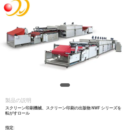
旅
行
品
質
管
理
私
達
製品の説明
スクリーン印刷機械、スクリーン印刷の出版物 NWF シリーズを
に
転がすロール
連
指定: