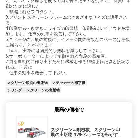
し
2。 高いインク厚さを使って釣り合った圧力を使って。 良質の印
刷のために適した
な
非編まれたプロダクト。
3.プリント スクリーン フレームのさまざまなサイズに適用され
る。
さ
4.印刷するべき大きいサイズの印書域、印刷域はレイアウトを増
加します。 仕事の効率を改善して下さい。
い
5.全ページの印刷の前後に、イメージ間の有効なスペースは最低
に減らすことができます
1cm。 実際には物質的な無駄を減らして下さい。
6.サーボ モーターによって制御される印刷の高精度。
地
7.袋を自動的に作り出すために機械を作る非編まれた袋と接続さ
れる。 非常に
図
仕事の効率を改善して下さい。
スクリーン印刷の出版物
ステッカーの印字機
PRIVACY
シリンダー スクリーンの出版物
POLICY
最高の価格で
スクリーン印刷機械、スクリーン印
刷の出版物 NWF シリーズを転がす