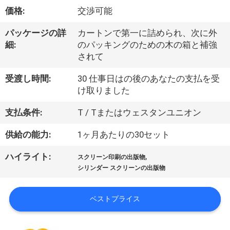
デ
価格:
交渉可能
オ
パッケージの詳
カートンで第一に詰められ、次に外
細:
のパッキングのための木の箱と補強
私
されて
達
受渡し時間:
30 仕事日はの後のあなたの支払を受
け取りました
に
支払条件:
T / Tまたはウェスタンユニオン
つ
供給の能力:
1ヶ月あたりの30セット
い
て
,
ハイライト:
スクリーン印刷の出版物
シリンダー スクリーンの出版物
工
ベストプライス
場