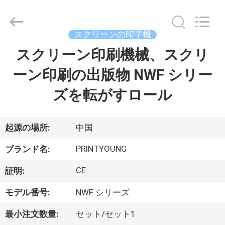
Copyright
©
2015
-
2026
スクリーンの印字機
Shanghai
Printyoung
スクリーン印刷機械、スクリ
家
International
Industry
Co.,Ltd.
ーン印刷の出版物 NWF シリー
All
Rights
Reserved.
プ
ズを転がすロール
ロ
ダ
起源の場所:
中国
ク
PRINTYOUNG
ブランド名:
ト
CE
証明:
モデル番号:
NWF シリーズ
ビ
最小注文数量:
セット/セット1