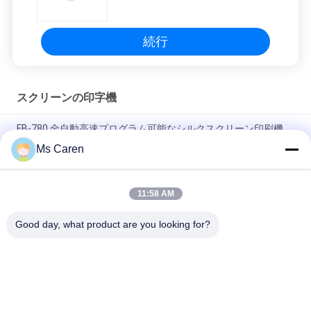
ロール
続行
スクリーンの印字機
FB-780 全自動高速プログラム可能なシルクスクリーン印刷機
Ms Caren
GJ6040 Single Color Automatic Silk Screen Printing Scraper
Machine with 400x600mm Print Area for Paper Industry Use
11:58 AM
PRY-800A 全自動スポットUV固化停止シリンダー シルクスクリ
ーン印刷プレッシングマシン
Good day, what product are you looking for?
人気カテゴリ
すべて
ホールダーの グル
フィルムの薄板にな
ア 機械
る機械