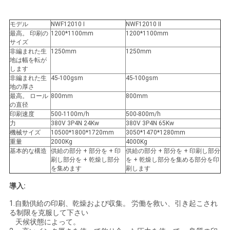
絡
モデル
NWF12010 I
NWF12010 II
し
最高。 印刷の
1200*1100mm
1200*1100mm
サイズ
な
非編まれた生
1250mm
1250mm
地は幅を転が
さ
します
非編まれた生
45-100gsm
45-100gsm
地の厚さ
い
最高。 ロール
800mm
800mm
の直径
印刷速度
500-1100m/h
500-800m/h
力
380V 3P4N 24Kw
380V 3P4N 65Kw
引
機械サイズ
10500*1800*1720mm
3050*1470*1280mm
重量
2000Kg
4000Kg
用
基本的な構造
供給の部分 + 部分を + 印
供給の部分 + 部分を + 印刷し部分
刷し部分を + 乾燥し部分
を + 乾燥し部分を集める部分を印
を
を集めます
刷します
導入:
要
1.自動供給の印刷、乾燥および収集。 労働を救い、引き起こされ
求
る制限を克服して下さい
天候状態によって。