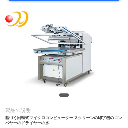
旅
行
品
質
管
理
私
達
に
製品の説明
基づく回転式マイクロコンピューター スクリーンの印字機のコン
連
ベヤーのドライヤーの水