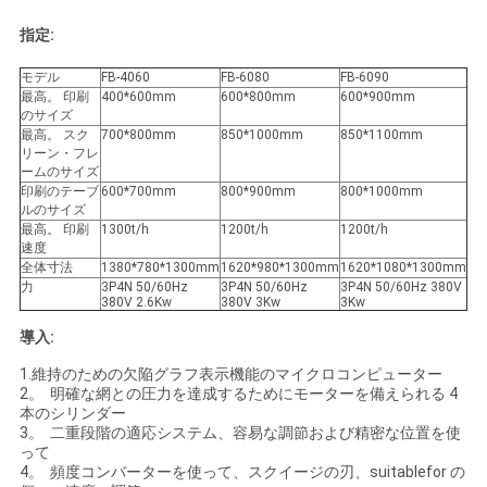
絡
指定:
し
モデル
FB-4060
FB-6080
FB-6090
最高。 印刷
400*600mm
600*800mm
600*900mm
な
のサイズ
最高。 スク
700*800mm
850*1000mm
850*1100mm
さ
リーン・フレ
ームのサイズ
い
印刷のテーブ
600*700mm
800*900mm
800*1000mm
ルのサイズ
最高。 印刷
1300t/h
1200t/h
1200t/h
速度
引
全体寸法
1380*780*1300mm
1620*980*1300mm
1620*1080*1300mm
力
3P4N 50/60Hz
3P4N 50/60Hz
3P4N 50/60Hz 380V
380V 2.6Kw
380V 3Kw
3Kw
用
導入:
を
1.維持のための欠陥グラフ表示機能のマイクロコンピューター
2。 明確な網との圧力を達成するためにモーターを備えられる 4
要
本のシリンダー
3。 二重段階の適応システム、容易な調節および精密な位置を使
求
って
4。 頻度コンバーターを使って、スクイージの刃、suitablefor の