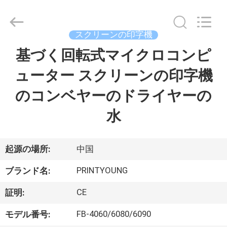
Copyright
©
2015
-
2026
スクリーンの印字機
Shanghai
Printyoung
基づく回転式マイクロコンピ
家
International
Industry
Co.,Ltd.
ューター スクリーンの印字機
All
Rights
Reserved.
プ
のコンベヤーのドライヤーの
ロ
水
ダ
ク
起源の場所:
中国
ト
PRINTYOUNG
ブランド名:
CE
証明:
ビ
FB-4060/6080/6090
モデル番号: