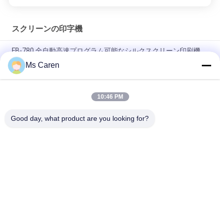
スクリーンの印字機
FB-780 全自動高速プログラム可能なシルクスクリーン印刷機
Ms Caren
GJ6040 Single Color Automatic Silk Screen Printing Scraper
Machine with 400x600mm Print Area for Paper Industry Use
10:46 PM
PRY-800A 全自動スポットUV固化停止シリンダー シルクスクリ
ーン印刷プレッシングマシン
Good day, what product are you looking for?
人気カテゴリ
すべて
ホールダーの グル
フィルムの薄板にな
ア 機械
る機械
フルートの薄板にな
ペーパー型抜き機械
る機械