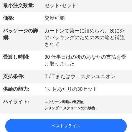
デ
最小注文数量:
セット/セット1
オ
価格:
交渉可能
私
パッケージの詳
カートンで第一に詰められ、次に外
細:
のパッキングのための木の箱と補強
達
されて
に
受渡し時間:
30 仕事日はの後のあなたの支払を受
け取りました
つ
支払条件:
T / Tまたはウェスタンユニオン
い
供給の能力:
1ヶ月あたりの30セット
て
,
ハイライト:
スクリーン印刷の出版物
シリンダー スクリーンの出版物
工
場
ベストプライス