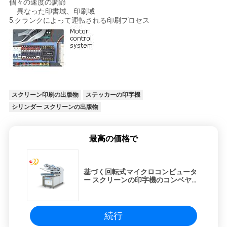
し
個々の速度の調節
異なった印書域、印刷域
な
5.クランクによって運転される印刷プロセス
さ
い
地
スクリーン印刷の出版物
ステッカーの印字機
シリンダー スクリーンの出版物
図
最高の価格で
PRIVACY
POLICY
基づく回転式マイクロコンピュータ
ー スクリーンの印字機のコンベヤー
のドライヤーの水
続行