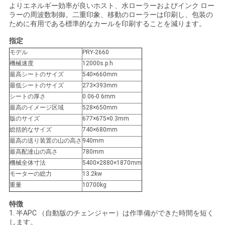
よりエネルギー効率が良いホスト、水ローラーおよびインク ロー
絡
ラーの周波数制御。二重印象、移動のローラーは印刷し、包装の
ために有用である標準的なカールを印刷することを減ります。
し
指定
な
モデル
PRY-2660
機械速度
12000s.p.h
さ
最高シートのサイズ
540×660mm
最低シートのサイズ
273×393mm
い
シートの厚さ
0.06-0.6mm
最高のイメージ区域
528×650mm
版のサイズ
677×675×0.3mm
引
総括的なサイズ
740×680mm
最高の送り装置の山の高さ
940mm
用
最高配達山の高さ
780mm
を
機械全体寸法
5400×2880×1870mm
モーターの総力
13.2kw
要
重量
10700kg
求
特徴
1. 半APC （自動版のチェンジャー）は作準備ができた時間を短く
します。