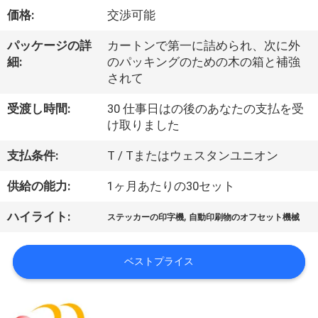
デ
価格:
交渉可能
オ
パッケージの詳
カートンで第一に詰められ、次に外
細:
のパッキングのための木の箱と補強
私
されて
達
受渡し時間:
30 仕事日はの後のあなたの支払を受
け取りました
に
支払条件:
T / Tまたはウェスタンユニオン
つ
供給の能力:
1ヶ月あたりの30セット
い
て
,
ハイライト:
ステッカーの印字機
自動印刷物のオフセット機械
ベストプライス
工
場