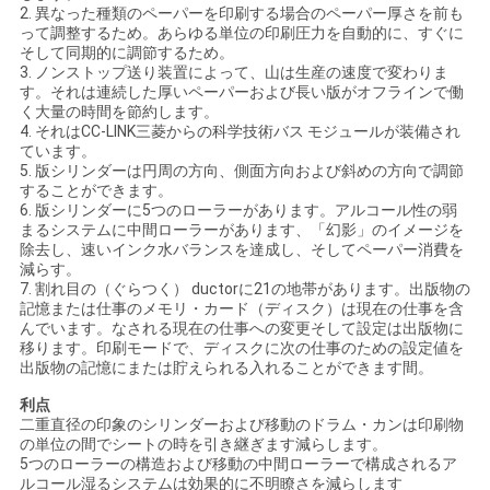
し
2. 異なった種類のペーパーを印刷する場合のペーパー厚さを前も
って調整するため。あらゆる単位の印刷圧力を自動的に、すぐに
な
そして同期的に調節するため。
3. ノンストップ送り装置によって、山は生産の速度で変わりま
さ
す。それは連続した厚いペーパーおよび長い版がオフラインで働
く大量の時間を節約します。
い
4. それはCC-LINK三菱からの科学技術バス モジュールが装備され
ています。
5. 版シリンダーは円周の方向、側面方向および斜めの方向で調節
することができます。
地
6. 版シリンダーに5つのローラーがあります。アルコール性の弱
まるシステムに中間ローラーがあります、「幻影」のイメージを
図
除去し、速いインク水バランスを達成し、そしてペーパー消費を
減らす。
7. 割れ目の（ぐらつく） ductorに21の地帯があります。出版物の
記憶または仕事のメモリ・カード（ディスク）は現在の仕事を含
PRIVACY
んでいます。なされる現在の仕事への変更そして設定は出版物に
移ります。印刷モードで、ディスクに次の仕事のための設定値を
POLICY
出版物の記憶にまたは貯えられる入れることができます間。
利点
二重直径の印象のシリンダーおよび移動のドラム・カンは印刷物
の単位の間でシートの時を引き継ぎます減らします。
5つのローラーの構造および移動の中間ローラーで構成されるア
ルコール湿るシステムは効果的に不明瞭さを減らします