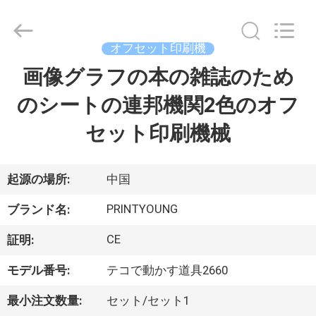
Copyright
©
2015
-
2026
オフセット印刷機
Shanghai
Printyoung
画像グラフの本の雑誌のため
家
International
Industry
Co.,Ltd.
のシートの連邦機関2色のオフ
All
Rights
Reserved.
プ
セット印刷機械
ロ
ダ
起源の場所:
中国
ク
PRINTYOUNG
ブランド名:
ト
CE
証明:
モデル番号:
テコで動かす道具2660
ビ
最小注文数量:
セット/セット1