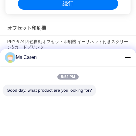
続行
オフセット印刷機
PRY-924 四色自動オフセット印刷機 イーサネット付きスクリー
ン&カードプリンター
Ms Caren
PRY-520 560 カード/請求書/ラベルプリンタ用のイーサネット
付き,完全自動単色オフセット印刷機
5:52 PM
PRY-47IINP 単色ナンバリングオフセット印刷機（スクリーン付
き）
Good day, what product are you looking for?
人気カテゴリ
すべて
ホールダーの グル
フィルムの薄板にな
ア 機械
る機械