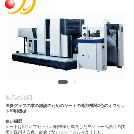
旅
行
品
質
管
理
私
製品の説明
達
画像グラフの本の雑誌のためのシートの連邦機関2色のオフセッ
ト印刷機械
に
速い細部
連
シートは2にオフセット印刷機械が成長したモジュール設計の技
術を採用する色、必要で堅いフレームに与えました、