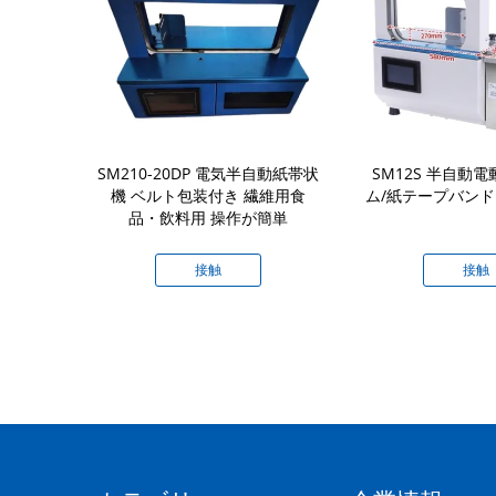
ニュアル熱プレス
SM210-20DP 電気半自動紙帯状
SM12S 半自動電
リンターホッ
機 ベルト包装付き 繊維用食
ム/紙テープバン
マシン
品・飲料用 操作が簡単
接触
接触