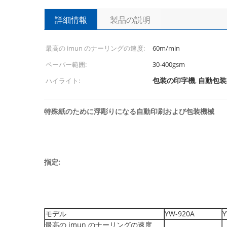
詳細情報
製品の説明
最高の imun のナーリングの速度:
60m/min
ペーパー範囲:
30-400gsm
包装の印字機
自動包装
ハイライト:
,
特殊紙のために浮彫りになる自動印刷および包装機械
指定:
モデル
YW-920A
Y
最高の imun のナーリングの速度