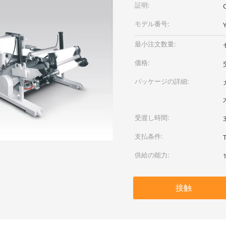
証明:
モデル番号:
最小注文数量:
価格:
パッケージの詳細:
受渡し時間:
支払条件:
供給の能力:
接触