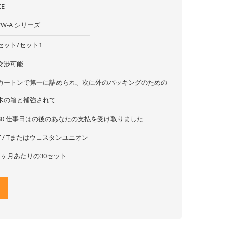
CE
YW-A シリーズ
セット/セット1
交渉可能
カートンで第一に詰められ、次に外のパッキングのための
木の箱と補強されて
30 仕事日はの後のあなたの支払を受け取りました
T / Tまたはウェスタンユニオン
1ヶ月あたりの30セット