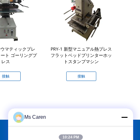
 パネウマティックプレ
PRY-1 新型マニュアル熱プレス
SM210-20
ート ゴーリングプ
フラットベッドプリンターホッ
機 ベルト
レス
トスタンプマシン
品・飲料
接触
接触
Ms Caren
10:24 PM