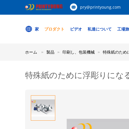
pry@printyoung.com
家
プロダクト
ビデオ
私達について
工場
ホーム
製品
印刷し、包装機械
特殊紙のため
特殊紙のために浮彫りにな