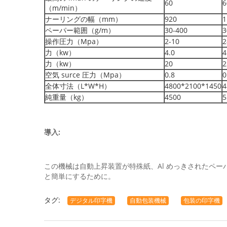
60
6
（m/min）
ナーリングの幅（mm）
920
1
ペーパー範囲（g/m）
30-400
3
操作圧力（Mpa）
2-10
2
力（kw）
4.0
4
力（kw）
20
2
空気 surce 圧力（Mpa）
0.8
0
全体寸法（L*W*H）
4800*2100*1450
4
純重量（kg）
4500
5
導入:
この機械は自動上昇装置が特殊紙、Al めっきされたペーパー
と簡単にするために。
タグ:
デジタル印字機
自動包装機械
包装の印字機