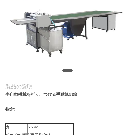
旅
行
品
質
管
理
製品の説明
私
半自動機械を折り、つける手動紙の箱
達
指定:
に
連
力
5.5Kw
ペーパー消費
100-210g/m2