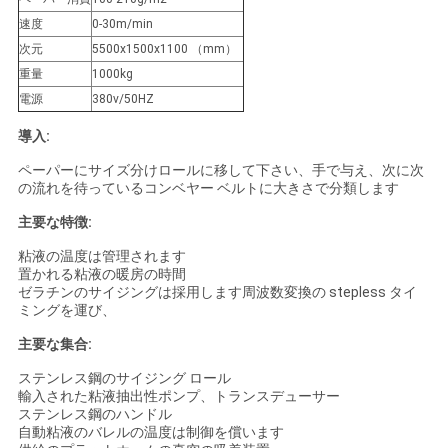
絡
速度
0-30m/min
次元
5500x1500x1100 （mm）
し
重量
1000kg
な
電源
380v/50HZ
さ
導入:
ペーパーにサイズ分けロールに移して下さい、手で与え、次に次
い
の流れを待っているコンベヤー ベルトに大きさで分類します
主要な特徴:
引
粘液の温度は管理されます
置かれる粘液の暖房の時間
用
ゼラチンのサイジングは採用します周波数変換の stepless タイ
ミングを運び、
を
主要な集合:
要
ステンレス鋼のサイジング ロール
輸入された粘液抽出性ポンプ、トランスデューサー
求
ステンレス鋼のハンドル
自動粘液のバレルの温度は制御を償います