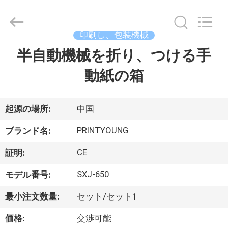
Copyright
©
2015
-
2026
印刷し、包装機械
Shanghai
Printyoung
半自動機械を折り、つける手
家
International
Industry
Co.,Ltd.
動紙の箱
All
Rights
Reserved.
プ
ロ
起源の場所:
中国
ダ
PRINTYOUNG
ブランド名:
ク
CE
証明:
ト
SXJ-650
モデル番号:
最小注文数量:
セット/セット1
ビ
価格:
交渉可能