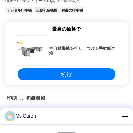
し
供給のプラットホームの真空の吸着装置
デジタル印字機
自動包装機械
包装の印字機
な
さ
最高の価格で
い
半自動機械を折り、つける手動紙の
箱
地
図
続行
PRIVACY
POLICY
印刷し、包装機械
SM210-20DP 電気半自動紙帯状機 ベルト包装付き 繊維用食
Ms Caren
品・飲料用 操作が簡単
SM12S 半自動電動OPPフィルム/紙テープバンドリングマシン