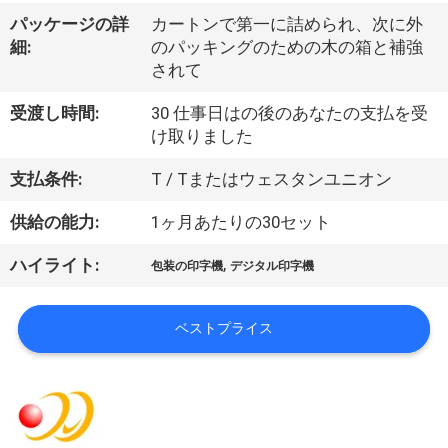
デ
パッケージの詳
カートンで第一に詰められ、次に外
オ
細:
のパッキングのための木の箱と補強
されて
私
受渡し時間:
30 仕事日はの後のあなたの支払を受
け取りました
達
支払条件:
T / Tまたはウェスタンユニオン
に
供給の能力:
1ヶ月あたりの30セット
つ
い
,
ハイライト:
包装の印字機
デジタル印字機
て
ベストプライス
工
場