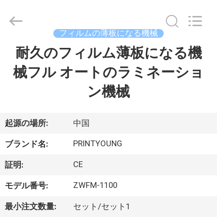
Copyright
©
2015
-
2026
フィルムの薄板になる機械
Shanghai
Printyoung
耐久のフィルム薄板になる機
家
International
Industry
Co.,Ltd.
械フル オートのラミネーショ
All
Rights
Reserved.
プ
ン機械
ロ
ダ
起源の場所:
中国
ク
PRINTYOUNG
ブランド名:
ト
CE
証明:
ZWFM-1100
モデル番号:
ビ
最小注文数量:
セット/セット1