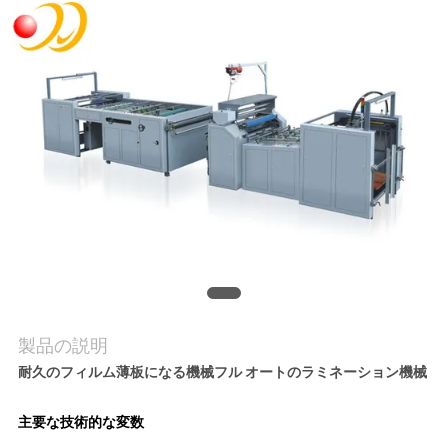
旅
行
品
質
管
理
私
達
製品の説明
耐久のフィルム薄板になる機械フル オートのラミネーション機械
に
主要な技術的な変数
連