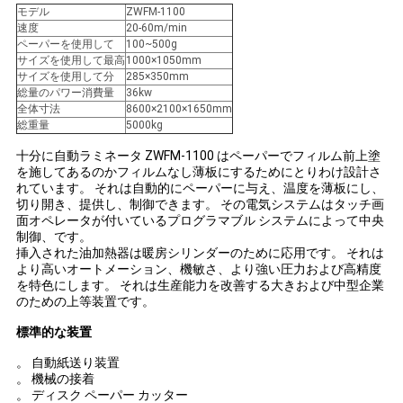
モデル
ZWFM-1100
絡
速度
20-60m/min
ペーパーを使用して
100~500g
し
サイズを使用して最高
1000×1050mm
サイズを使用して分
285×350mm
な
総量のパワー消費量
36kw
全体寸法
8600×2100×1650mm
さ
総重量
5000kg
十分に自動ラミネータ ZWFM-1100 はペーパーでフィルム前上塗
い
を施してあるのかフィルムなし薄板にするためにとりわけ設計さ
れています。 それは自動的にペーパーに与え、温度を薄板にし、
切り開き、提供し、制御できます。 その電気システムはタッチ画
引
面オペレータが付いているプログラマブル システムによって中央
制御、です。
挿入された油加熱器は暖房シリンダーのために応用です。 それは
用
より高いオートメーション、機敏さ、より強い圧力および高精度
を特色にします。 それは生産能力を改善する大きおよび中型企業
を
のための上等装置です。
要
標準的な装置
。 自動紙送り装置
求
。 機械の接着
。 ディスク ペーパー カッター