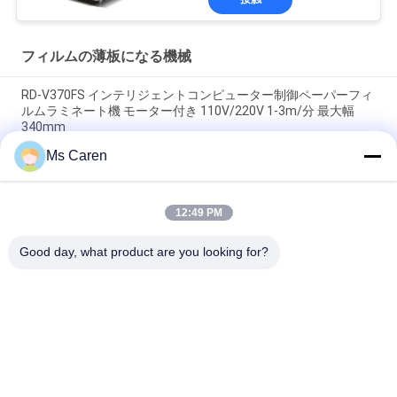
フィルムの薄板になる機械
RD-V370FS インテリジェントコンピューター制御ペーパーフィ
ルムラミネート機 モーター付き 110V/220V 1-3m/分 最大幅
340mm
Ms Caren
PRY-390D 520D 650D オートカット 熱巻紙フィルムラミネータ
ー
12:49 PM
PRY-ER ロール・トゥ・ロール 全自動垂直フィルムラミネート
機
Good day, what product are you looking for?
人気カテゴリ
すべて
ホールダーの グル
フィルムの薄板にな
ア 機械
る機械
フルートの薄板にな