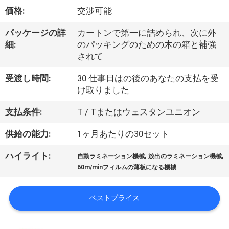
デ
価格:
交渉可能
オ
パッケージの詳
カートンで第一に詰められ、次に外
細:
のパッキングのための木の箱と補強
私
されて
達
受渡し時間:
30 仕事日はの後のあなたの支払を受
け取りました
に
支払条件:
T / Tまたはウェスタンユニオン
つ
供給の能力:
1ヶ月あたりの30セット
い
て
,
,
ハイライト:
自動ラミネーション機械
放出のラミネーション機械
60m/minフィルムの薄板になる機械
工
ベストプライス
場