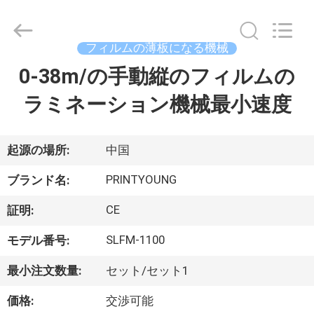
Copyright
©
2015
-
2026
フィルムの薄板になる機械
Shanghai
Printyoung
0-38m/の手動縦のフィルムの
家
International
Industry
Co.,Ltd.
ラミネーション機械最小速度
All
Rights
Reserved.
プ
ロ
起源の場所:
中国
ダ
PRINTYOUNG
ブランド名:
ク
CE
証明:
ト
SLFM-1100
モデル番号:
最小注文数量:
セット/セット1
ビ
価格:
交渉可能