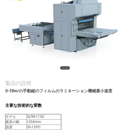
旅
行
品
質
管
理
製品の説明
私
0-38m/の手動縦のフィルムのラミネーション機械最小速度
達
主要な技術的な変数
に
モデル
SLFM-1100
最高の幅
1050mm
連
温度
30-120℃