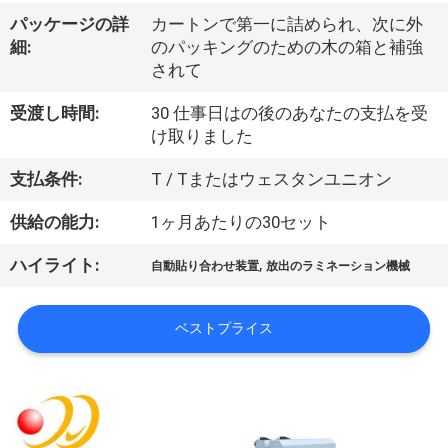
デ
パッケージの詳
カートンで第一に詰められ、次に外
オ
細:
のパッキングのための木の箱と補強
されて
私
受渡し時間:
30 仕事日はの後のあなたの支払を受
け取りました
達
支払条件:
T / Tまたはウェスタンユニオン
に
供給の能力:
1ヶ月あたりの30セット
つ
い
,
ハイライト:
自動貼り合わせ装置
放出のラミネーション機械
て
ベストプライス
工
場