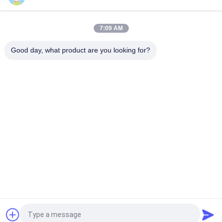
PRY-390D 520D 650D オートカット 熱巻紙フィルムラミネータ
ー
7:09 AM
PRY-ER ロール・トゥ・ロール 全自動垂直フィルムラミネート
機
Good day, what product are you looking for?
人気カテゴリ
すべて
ホールダーの グル
フィルムの薄板にな
ア 機械
る機械
フルートの薄板にな
ペーパー型抜き機械
る機械
自動ペーパー打抜き
紙袋機
機
UV コーティング マ
製本機械
シン
見積依頼