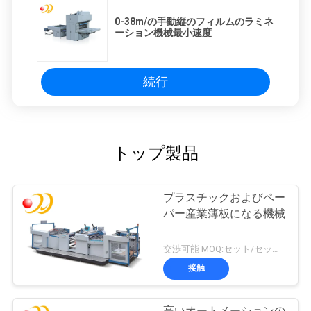
し
0-38m/の手動縦のフィルムのラミネ
な
ーション機械最小速度
さ
続行
い
地
トップ製品
図
プラスチックおよびペー
PRIVACY
パー産業薄板になる機械
POLICY
交渉可能 MOQ:セット/セット1
接触