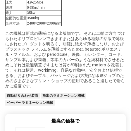
圧力
4.9-25Mpa
絡
速度
0-38m/min
総力
35kw
し
全面的な重量
3500kg
全体寸法
2400×2000×2300mm
な
この機械は新式の薄板になる出版物です。 それは二軸に方向づけ
られたポリプロピレンできますまたはあらゆる種類の活版で薄板
さ
にされたプロダクトを明るく、明確に絶えず薄板になり、および
プラスチック フィルムを薄板にするために beauted ポリエステ
い
ル・フィルム、および periodicale、映像、カレンダー、コード、
サンプル本および荷箱、等本のカバーのような続材料でさせるた
めにそれは最適装置ですまたは質か印刷された maters を改善し
て、それは構造、workimng、容易な作動中、安全および信頼で
引
きる、およびテーブル、パッケージおよび功妙な印刷ジョブのた
めのさまざまなプリント ショップの使用であること適したで滑ら
用
かに適度です
。
を
自動貼り合わせ装置
放出のラミネーション機械
ペーパー ラミネーション機械
要
求
最高の価格で