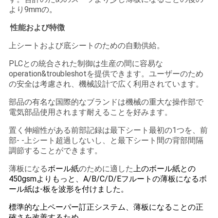
し
より9mmの
。
な
性能および特徴
さ
上シートおよび底シートのための自動供給。
い
PLCとの統合された制御は生産の間に容易な
operation&troubleshotを提供できます。ユーザーのため
の安全は考慮され、機械設計で広く利用されています。
地
部品の有名な国際的なブランドは機械の重大な操作部で
図
電気部品使用されます耐えることを好みます。
置く伸縮性がある前部記録は最下シート最初の1つを、前
部- -上シート超過しないし、と最下シート間の背部間隔
PRIVACY
調節することができます。
POLICY
薄板になる
ボール紙
のために適した
上のボール紙との
450gsmよりもっと、A/B/C/D/Eフルートの薄板になるボ
ール紙は-板を波形を付けました。
標準的な上ペーパー訂正システム、薄板になることの正
確さを改善するため。