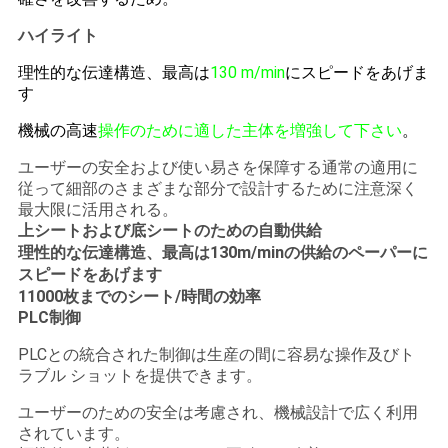
ハイライト
理性的な伝達構造、最高は
130 m/min
にスピードをあげま
す
機械の高速
操作のために適した
主体を増強して下さい
。
ユーザーの安全および使い易さを保障する通常の適用に
従って細部のさまざまな部分で設計するために注意深く
最大限に活用される。
上シートおよび底シートのための自動供給
理性的な伝達構造、最高は
130m/minの供給のペーパー
に
スピードをあげます
11000枚までのシート/時間の効率
PLC制御
PLCとの統合された制御は生産の間に容易な操作及びト
ラブル ショットを提供できます。
ユーザーのための安全は考慮され、機械設計で広く利用
されています。