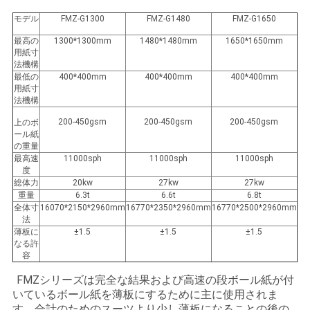
絡
モデル
FMZ-G1300
FMZ-G1480
FMZ-G1650
し
最高の
1300*1300mm
1480*1480mm
1650*1650mm
用紙寸
法機構
な
最低の
400*400mm
400*400mm
400*400mm
用紙寸
さ
法機構
い
200-450gsm
200-450gsm
200-450gsm
上のボ
ール紙
の重量
最高速
11000sph
11000sph
11000sph
引
度
総体力
20kw
27kw
27kw
重量
6.3t
6.6t
6.8t
用
全体寸
16070*2150*2960mm
16770*2350*2960mm
16770*2500*2960mm
法
を
薄板に
±1.5
±1.5
±1.5
なる許
要
容
FMZシリーズは完全な結果および高速の段ボール紙が付
求
いているボール紙を薄板にするために主に使用されま
す。合計のためのスーツより少し薄板になることの後の