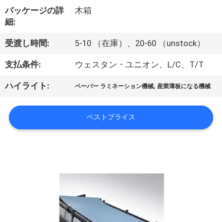
デ
パッケージの詳
木箱
オ
細:
受渡し時間:
5-10 （在庫）、20-60 （unstock）
私
支払条件:
ウェスタン・ユニオン、L/C、T/T
達
,
ハイライト:
ペーパー ラミネーション機械
産業薄板になる機械
に
つ
ベストプライス
い
て
工
場