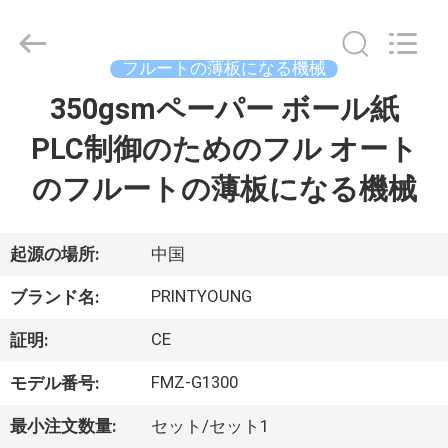
Copyright
©
2015
-
2026
フルートの薄板になる機械
Shanghai
Printyoung
350gsmペーパー ボール紙
家
International
Industry
Co.,Ltd.
PLC制御のためのフル オート
All
Rights
Reserved.
プ
のフルートの薄板になる機械
ロ
ダ
起源の場所:
中国
ク
PRINTYOUNG
ブランド名:
ト
CE
証明:
FMZ-G1300
モデル番号:
ビ
最小注文数量:
セット/セット1