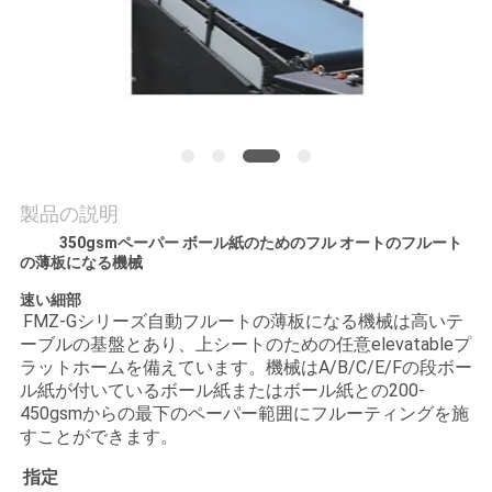
旅
行
品
質
製品の説明
管
350gsmペーパー ボール紙のためのフル オートのフルート
理
の薄板になる機械
速い細部
FMZ-Gシリーズ自動フルートの薄板になる機械は高いテ
私
ーブルの基盤とあり、上シートのための任意elevatableプ
ラットホームを備えています。機械はA/B/C/E/Fの段ボー
達
ル紙が付いているボール紙またはボール紙との200-
450gsmからの最下のペーパー範囲にフルーティングを施
に
すことができます。
連
指定