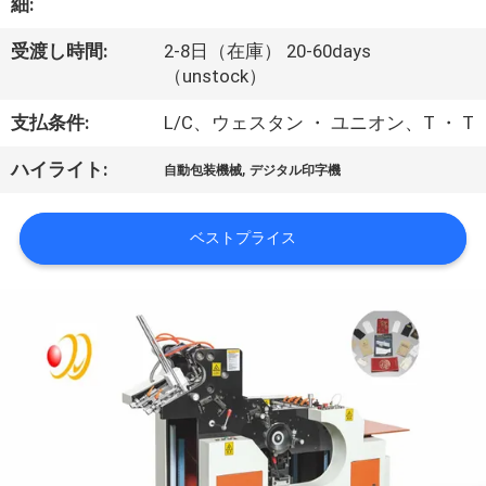
デ
細:
オ
受渡し時間:
2-8日（在庫） 20-60days
（unstock）
私
支払条件:
L/C、ウェスタン ・ ユニオン、T ・ T
達
,
ハイライト:
自動包装機械
デジタル印字機
に
ベストプライス
つ
い
て
工
場