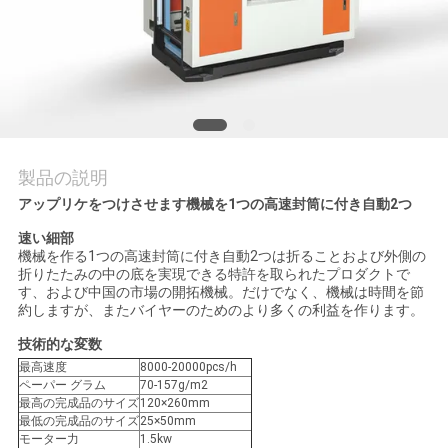
旅
行
品
質
製品の説明
管
アップリケをつけさせます機械を1つの高速封筒に付き自動2つ
理
速い細部
機械を作る1つの高速封筒に付き自動2つは折ることおよび外側の
折りたたみの中の底を実現できる特許を取られたプロダクトで
す、および中国の市場の開拓機械。だけでなく、機械は時間を節
私
約しますが、またバイヤーのためのより多くの利益を作ります。
達
技術的な変数
最高速度
8000-20000pcs/h
に
ペーパー グラム
70-157g/m2
最高の完成品のサイズ
120×260mm
最低の完成品のサイズ
25×50mm
連
モーター力
1.5kw