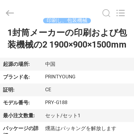
Copyright
©
2015
-
2026
印刷し、包装機械
Shanghai
Printyoung
1封筒メーカーの印刷および包
家
International
Industry
Co.,Ltd.
装機械の2 1900×900×1500mm
All
Rights
Reserved.
プ
ロ
起源の場所:
中国
ダ
PRINTYOUNG
ブランド名:
ク
CE
証明:
ト
PRY-G188
モデル番号:
最小注文数量:
セット/セット1
ビ
パッケージの詳
燻蒸はパッキングを解放します