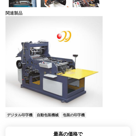
し
な
関連製品
さ
い
地
図
PRIVACY
POLICY
デジタル印字機
自動包装機械
包装の印字機
最高の価格で