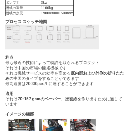
ポンプ力
3kw
絡
機械の重量
1100kg
機械の次元
1900×900×1500mm
し
プロセス スケッチ地図
な
さ
い
利点
最も最近の技術によって特許を取られるプロダクト
それは中国の市場の開拓機械です
引
それは機械サービスの効率を高める
底内部および外側の折りたた
み
の中国のタイプをすることができます
用
最高速度は20000pcs/hに達することができます
適用
を
それは
70-157 gsmのペーパー、塗被紙を
作り出すために適して
います
要
イメージの細部
求