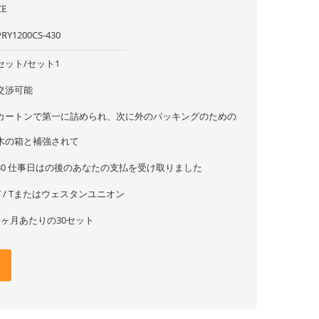
CE
PRY1200CS-430
セット/セット1
交渉可能
カートンで第一に詰められ、次に外のパッキングのための
木の箱と補強されて
30 仕事日はの後のあなたの支払を受け取りました
T / Tまたはウェスタンユニオン
1ヶ月あたりの30セット