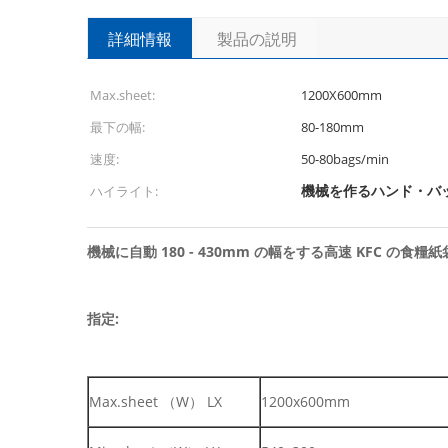
詳細情報
製品の説明
Max.sheet:
1200X600mm
最下の幅:
80-180mm
速度:
50-80bags/min
機械を作るハンド・バ
ハイライト:
機械に自動 180 - 430mm の幅をする高速 KFC の食糧紙
指定:
Max.sheet （W） LX
1200x600mm