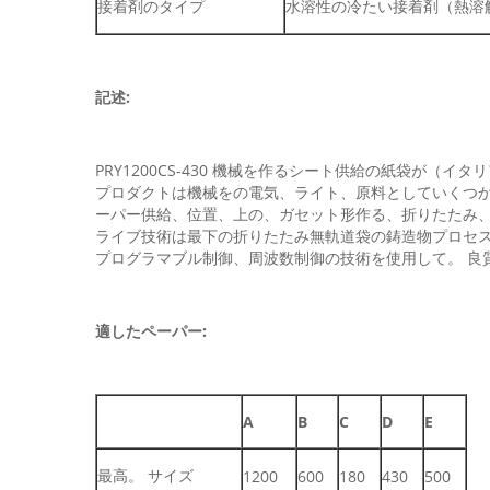
接着剤のタイプ
水溶性の冷たい接着剤（熱溶
記述:
PRY1200CS-430 機械を作るシート供給の紙袋
プロダクトは機械をの電気、ライト、原料としていくつか
ーパー供給、位置、上の、ガセット形作る、折りたたみ
ライブ技術は最下の折りたたみ無軌道袋の鋳造物プロセスを
プログラマブル制御、周波数制御の技術を使用して。 良
適したペーパー:
A
B
C
D
E
最高。 サイズ
1200
600
180
430
500