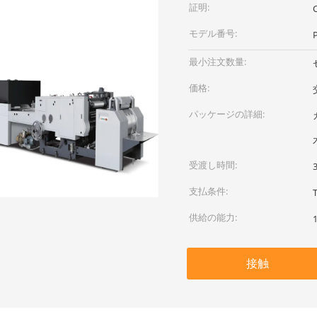
証明:
モデル番号:
最小注文数量:
価格:
パッケージの詳細:
受渡し時間:
支払条件:
供給の能力:
接触