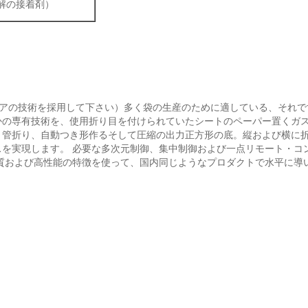
解の接着剤）
が（イタリアの技術を採用して下さい）多く袋の生産のために適している、そ
の専有技術を、使用折り目を付けられていたシートのペーパー置くガス
、管折り、自動つき形作るそして圧縮の出力正方形の底。縦および横に
実現します。 必要な多次元制御、集中制御および一点リモート・コントロ
質および高性能の特徴を使って、国内同じようなプロダクトで水平に導