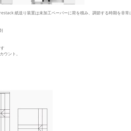
prestack 紙送り装置は未加工ペーパーに荷を積み、調節する時期を非
剤
ます
動カウント。