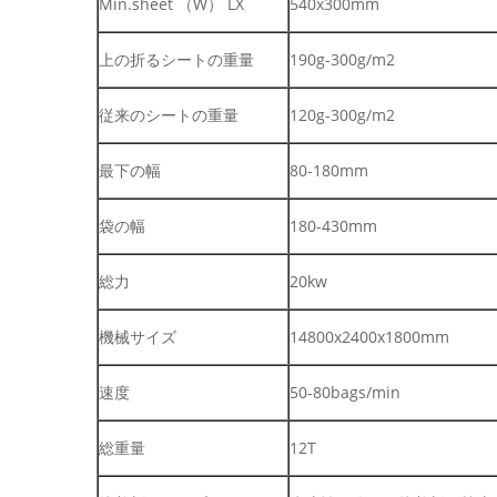
Min.sheet （W） LX
540x300mm
上の折るシートの重量
190g-300g/m2
従来のシートの重量
120g-300g/m2
最下の幅
80-180mm
袋の幅
180-430mm
総力
20kw
機械サイズ
14800x2400x1800mm
速度
50-80bags/min
総重量
12T