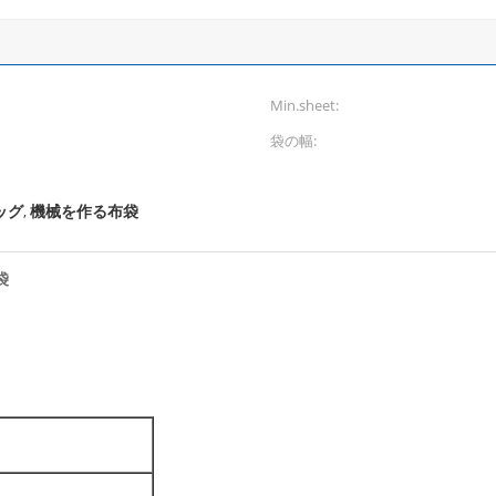
Min.sheet:
袋の幅:
ッグ
機械を作る布袋
,
袋