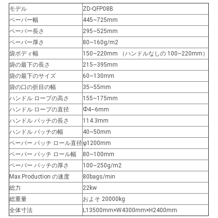
絡
モデル
ZD-QFP08B
ペーパー幅
445~725mm
し
ペーパー長さ
295~525mm
ペーパー厚さ
80~160g/m2
な
袋ボディ幅
150~220mm （ハンドルなしの 100~220mm）
袋の最下の長さ
215~395mm
さ
袋の最下のサイズ
60~130mm
い
袋の口の折目の幅
35~55mm
ハンドル ロープの高さ
155~175mm
ハンドル ロープの直径
Ф4~6mm
引
ハンドル パッチの長さ
114.3mm
ハンドル パッチの幅
40~50mm
用
ペーパー パッチ ロール直径
φ1200mm
ペーパー パッチ ロール幅
80~100mm
を
ペーパー パッチの厚さ
100~250g/m2
Max.Production の速度
80bags/min
要
総力
22kw
求
総重量
およそ 20000kg
全体寸法
L13500mm×W4300mm×H2400mm