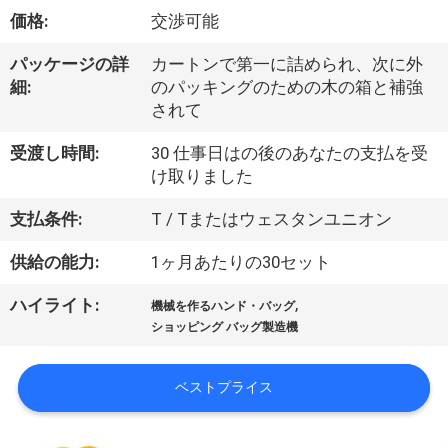
デ
価格:
交渉可能
オ
パッケージの詳
カートンで第一に詰められ、次に外
細:
のパッキングのための木の箱と補強
私
されて
達
受渡し時間:
30 仕事日はの後のあなたの支払を受
け取りました
に
支払条件:
T / Tまたはウェスタンユニオン
つ
供給の能力:
1ヶ月あたりの30セット
い
て
,
ハイライト:
機械を作るハンド・バッグ
ショッピング バッグ製造機
工
ベストプライス
場