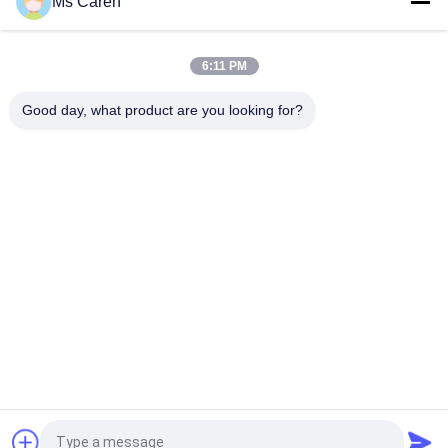
Ms Caren
機械2側面のシールを作る自動クラフトのプラスチック・バッグ
の多郵便利用者の封筒
6:11 PM
PRY-JD260 V形 鋭い底の食品紙袋を作る形作機 380V
Good day, what product are you looking for?
人気カテゴリ
すべて
ホールダーの グル
フィルムの薄板にな
ア 機械
る機械
フルートの薄板にな
ペーパー型抜き機械
る機械
自動ペーパー打抜き
紙袋機
機
UV コーティング マ
製本機械
シン