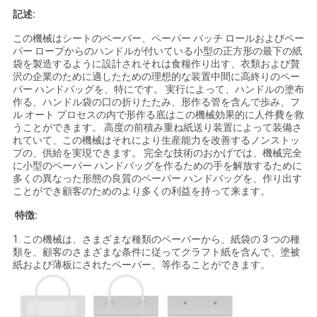
し
記述:
な
この機械はシートのペーパー、ペーパー パッチ ロールおよびペー
パー ロープからのハンドルが付いている小型の正方形の最下の紙
さ
袋を製造するように設計されそれは食糧作り出す、衣類および贅
沢の企業のために適したための理想的な装置中間に高終りのペー
い
パー ハンドバッグを、特にです。 実行によって、ハンドルの塗布
作る、ハンドル袋の口の折りたたみ、形作る管を含んで歩み、フ
ル オート プロセスの内で形作る底はこの機械効果的に人件費を救
うことができます。 高度の前積み重ね紙送り装置によって装備さ
地
れていて、この機械はそれにより生産能力を改善するノンストッ
プの、供給を実現できます。 完全な技術のおかげでは、機械完全
図
に小型のペーパー ハンドバッグを作るための手を解放するために
多くの異なった形態の良質のペーパー ハンドバッグを、作り出す
ことができ顧客のためのより多くの利益を持って来ます。
PRIVACY
特徴:
POLICY
1. この機械は、さまざまな種類のペーパーから、紙袋の 3 つの種
類を、顧客のさまざまな条件に従ってクラフト紙を含んで、塗被
紙および薄板にされたペーパー、等作ることができます。