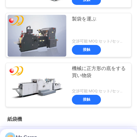
製袋を運ぶ
交渉可能 MOQ:セット/セット1
接触
機械に正方形の底をする
買い物袋
交渉可能 MOQ:セット/セット1
接触
紙袋機
PRY-450A 紙袋ロープ挿入機