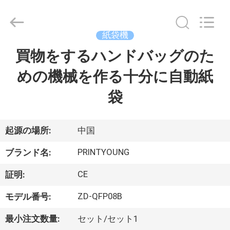
Copyright
©
2015
-
2026
紙袋機
Shanghai
Printyoung
買物をするハンドバッグのた
家
International
Industry
Co.,Ltd.
めの機械を作る十分に自動紙
All
Rights
Reserved.
プ
袋
ロ
ダ
起源の場所:
中国
ク
PRINTYOUNG
ブランド名:
ト
CE
証明:
ZD-QFP08B
モデル番号:
ビ
最小注文数量:
セット/セット1