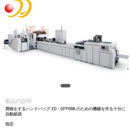
旅
行
品
質
管
理
私
達
製品の説明
買物をするハンドバッグ ZD - QFP08B のための機械を作る十分に
に
自動紙袋
連
指定: