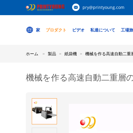
pry@printyoung.com
家
プロダクト
ビデオ
私達について
工場
ホーム
製品
紙袋機
機械を作る高速自動二重
機械を作る高速自動二重層