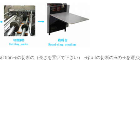
のtraction→の切断の（長さを置いて下さい） →pullの切断の→の→を