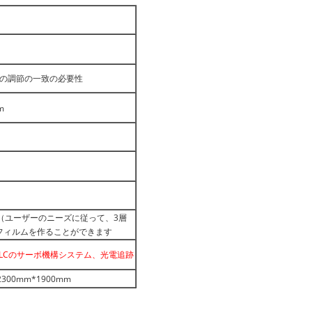
0mmの調節の一致の必要性
m
（ユーザーのニーズに従って、3層
 1のフィルムを作ることができます
LCのサーボ機構システム、光電追跡
2300mm*1900mm