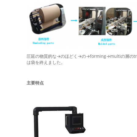
圧延の物質的な→のほどく→の→forming→multiの層
は袋を終えました。
主要特点