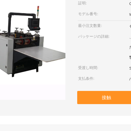
証明:
モデル番号:
最小注文数量:
パッケージの詳細:
受渡し時間:
支払条件:
接触