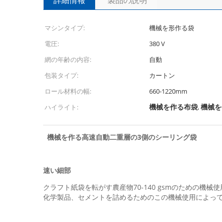
詳細情報
製品の説明
マシンタイプ:
機械を形作る袋
電圧:
380 V
網の年齢の内容:
自動
包装タイプ:
カートン
ロール材料の幅:
660-1220mm
機械を作る布袋
機械を
ハイライト:
,
機械を作る高速自動二重層の3側のシーリング袋
速い細部
クラフト紙袋を転がす農産物70-140 gsmのための
化学製品、セメントを詰めるためのこの機械使用によっ