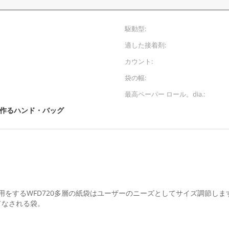
駆動型:
適した接着剤:
カウント:
袋の幅:
最高ペーパー ロール。dia.:
作るハンド・バッグ
機械使用をするWFD720多層の紙袋はユーザーのニーズとしてサイズ調節
てなされる袋。