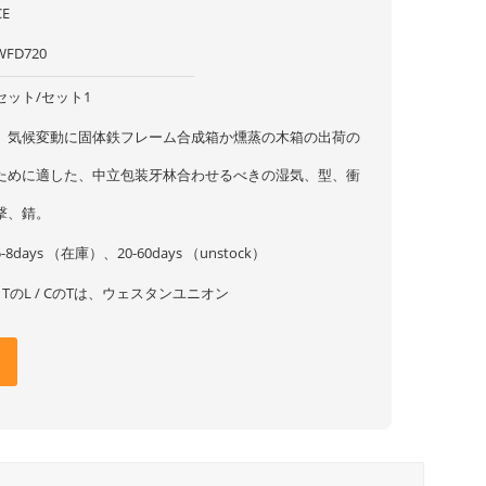
CE
WFD720
セット/セット1
、気候変動に固体鉄フレーム合成箱か燻蒸の木箱の出荷の
ために適した、中立包装牙林合わせるべきの湿気、型、衝
撃、錆。
5-8days （在庫）、20-60days （unstock）
/ TのL / CのTは、ウェスタンユニオン