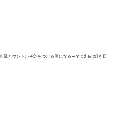
運ぶ光電カウントの→袋をつける層になる→middleの継ぎ目