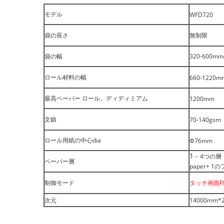
モデル
WFD720
袋の長さ
無制限
袋の幅
320-60
ロール材料の幅
660-1220m
最高ペーパー ロール。ディディミアム
1200mm
文鎮
70-140gsm
ロール用紙の中心dia
Ф76mm
1 -
4つの層
ペーパー層
paper+
制御モード
タッチ画面P
次元
14000mm*