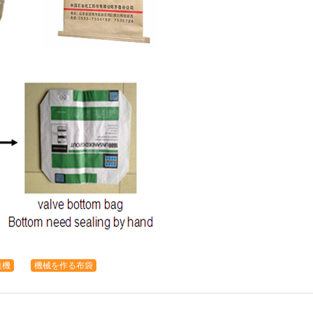
造機
機械を作る布袋