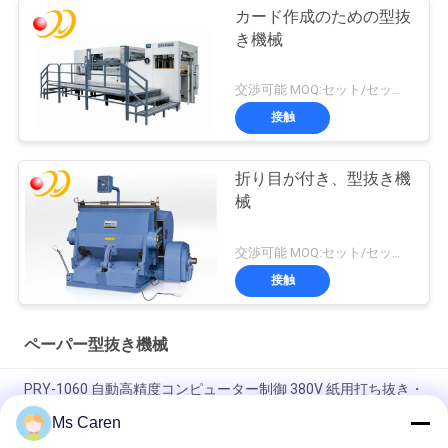
カード作成のための型抜
き機械
交渉可能 MOQ:セット/セット1
接触
折り目が付き、型抜き機
械
交渉可能 MOQ:セット/セット1
接触
ペーパー型抜き機械
PRY-1060 自動高精度コンピューター制御 380V 紙用打ち抜き・
筋入れ機
Ms Caren