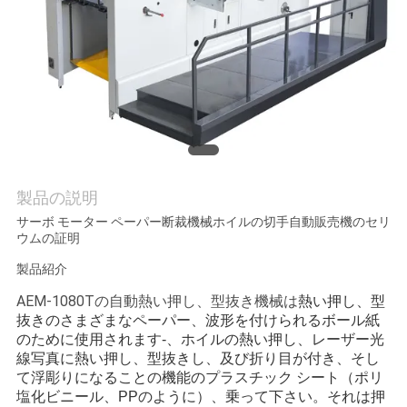
旅
行
品
質
管
製品の説明
理
サーボ モーター ペーパー断裁機械ホイルの切手自動販売機のセリ
ウムの証明
製品紹介
私
AEM-1080Tの自動熱い押し、型抜き機械は
熱い押し、型
達
抜きのさまざまなペーパー、波形を付けられるボール紙
のために使用されます-、ホイルの熱い押し、レーザー光
に
線写真に熱い押し、型抜きし、及び折り目が付き、そし
て浮彫りになることの機能のプラスチック シート（ポリ
連
塩化ビニール、PPのように）、乗って下さい。それは押