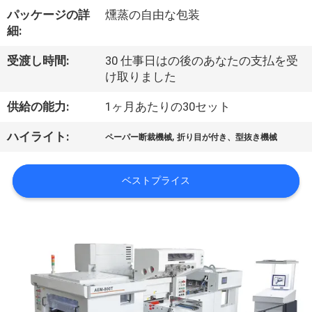
デ
パッケージの詳
燻蒸の自由な包装
オ
細:
受渡し時間:
30 仕事日はの後のあなたの支払を受
私
け取りました
達
供給の能力:
1ヶ月あたりの30セット
に
,
ハイライト:
ペーパー断裁機械
折り目が付き、型抜き機械
つ
ベストプライス
い
て
工
場