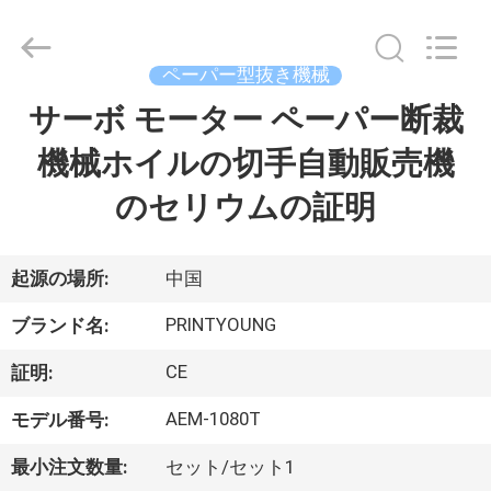
Copyright
©
2015
-
2026
ペーパー型抜き機械
Shanghai
Printyoung
サーボ モーター ペーパー断裁
家
International
Industry
Co.,Ltd.
機械ホイルの切手自動販売機
All
Rights
Reserved.
プ
のセリウムの証明
ロ
ダ
起源の場所:
中国
ク
PRINTYOUNG
ブランド名:
ト
CE
証明:
AEM-1080T
モデル番号:
ビ
最小注文数量:
セット/セット1