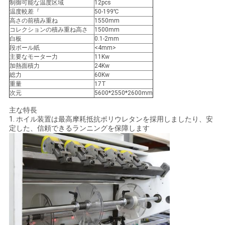
し
制御可能な温度区域
12pcs
温度較差『
50-199℃
な
高さの前積み重ね
1550mm
コレクションの積み重ね高さ
1500mm
さ
白板
0.1-2mm
段ボール紙
<4mm>
主要なモーター力
11Kw
い
加熱面積力
24Kw
総力
60Kw
重量
17T
次元
5600*2550*2600mm
地
主な特長
図
1. ホイル装置は最高摩耗抵抗ポリウレタンを採用しましたり、安
定した、信頼できるランニングを保障します
PRIVACY
POLICY