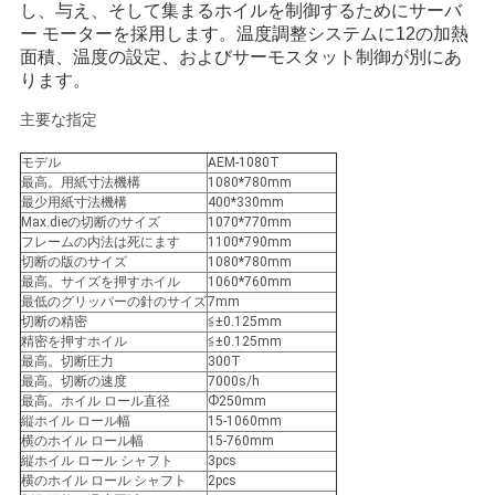
し、与え、そして集まるホイルを制御するためにサーバ
絡
ー モーターを採用します。温度調整システムに12の加熱
面積、温度の設定、およびサーモスタット制御が別にあ
し
ります。
な
主要な指定
さ
モデル
AEM-1080T
最高。用紙寸法機構
1080*780mm
い
最少用紙寸法機構
400*330mm
Max.dieの切断のサイズ
1070*770mm
フレームの内法は死にます
1100*790mm
切断の版のサイズ
1080*780mm
引
最高。サイズを押すホイル
1060*760mm
最低のグリッパーの針のサイズ
7mm
用
切断の精密
≦±0.125mm
精密を押すホイル
≦±0.125mm
を
最高。切断圧力
300T
最高。切断の速度
7000s/h
最高。ホイル ロール直径
Ф250mm
要
縦ホイル ロール幅
15-1060mm
横のホイル ロール幅
15-760mm
求
縦ホイル ロール シャフト
3pcs
横のホイル ロール シャフト
2pcs