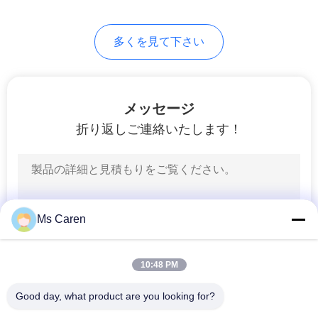
し
34
な
多くを見て下さい
さ
オフセット印刷機
い
メッセージ
折り返しご連絡いたします！
地
図
41
PRIVACY
フレキソ印刷機
Ms Caren
POLICY
10:48 PM
Good day, what product are you looking for?