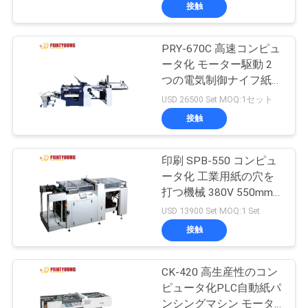
デ
接触
オ
PRY-670C 高速コンピュ
53
ータ化 モーター駆動 2
私
フルートの薄板に
つの電気制御ナイフ紙コ
ンビ折り機
達
USD 26500 Set MOQ:1セット
なる機械
接触
に
つ
印刷 SPB-550 コンピュ
ータ化 工業用紙の穴を
い
打つ機械 380V 550mm
114
て
最大幅 7200/時間 高生
USD 13900 Set MOQ:1 Set
産性
接触
ペーパー型抜き機械
工
CK-420 高生産性のコン
場
ピュータ化PLC自動紙パ
ンシングマシン モータ