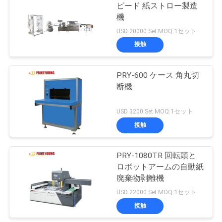
ピード 紙ストロー製造
絡
機
39
し
USD 20000 Set MOQ:1セット
UV コーティング マ
接触
な
シン
さ
PRY-600 ケース 角丸切
断機
い
USD 3200 Set MOQ:1セット
引
接触
50
用
PRY-1080TR 回転頭と
製本機械
を
ロボットアームの自動紙
廃棄物剥離機
要
USD 22000 Set MOQ:1セット
求
接触