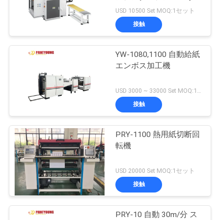
旅
ー&エンジン
USD 10500 Set MOQ:1セット
行
接触
72
YW-1080,1100 自動給紙
品
紙袋機
エンボス加工機
質
USD 3000 ~ 33000 Set MOQ:1セット
管
接触
理
PRY-1100 熱用紙切断回
65
転機
私
自動ペーパー打抜き
達
USD 20000 Set MOQ:1セット
機
接触
に
連
PRY-10 自動 30m/分 ス