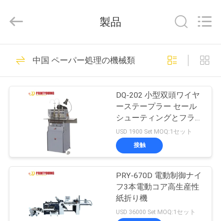
Copyright
©
2015
製品
-
2026
Shanghai
Printyoung
家
89
International
Industry
中国 ペーパー処理の機械類
Co.,Ltd.
ホールダーの グル
All
Rights
Reserved.
プ
ア 機械
DQ-202 小型双頭ワイヤ
ロ
ーステープラー セール
シューティングとフラッ
ダ
トシューティングバイン
USD 1900 Set MOQ:1セット
ドマシン
ク
接触
104
ト
フィルムの薄板に
PRY-670D 電動制御ナイ
フ3本電動コア高生産性
なる機械
ビ
紙折り機
USD 36000 Set MOQ:1セット